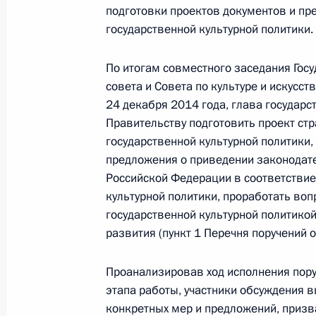
подготовки проектов документов и п
О приёме документов на соискани
государственной культурной политики.
в области литературы и искусства 
и юношества
По итогам совместного заседания Гос
25 августа 2017 года, 16:40
совета и Совета по культуре и искусст
24 декабря 2014 года, глава государс
Правительству подготовить проект стр
О приёме документов на соискание
государственной культурной политики,
молодых деятелей культуры
предложения о приведении законодат
Российской Федерации в соответствие
25 августа 2017 года, 16:35
культурной политики, проработать во
государственной культурной политикой
развития (пункт 1 Перечня поручений 
О приёме документов на соискание
в области литературы и искусства
Проанализировав ход исполнения пору
этапа работы, участники обсуждения в
25 августа 2017 года, 16:30
конкретных мер и предложений, приз