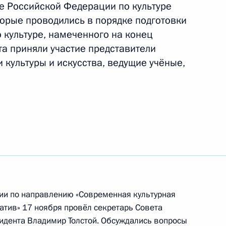
е Российской Федерации по культуре
оторые проводились в порядке подготовки
 культуре, намеченного на конец
та приняли участие представители
дента для молодых деятелей
4
и культуры и искусства, ведущие учёные,
тей и юношества 2017 года
усству
:
9
ь
и по направлению «Современная культурная
атив» 17 ноября провёл секретарь Совета
зидента
Владимир Толстой
. Обсуждались вопросы