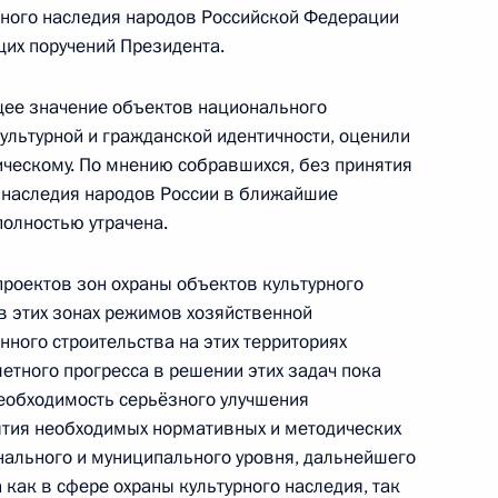
рного наследия народов Российской Федерации
дента для молодых деятелей
щих поручений Президента.
етей и юношества 2016 года
щее значение объектов национального
ультурной и гражданской идентичности, оценили
ическому. По мнению собравшихся, без принятия
о наследия народов России в ближайшие
полностью утрачена.
льтуре и искусству и Совета
:
10
роектов зон охраны объектов культурного
в этих зонах режимов хозяйственной
ного строительства на этих территориях
метного прогресса в решении этих задач пока
необходимость серьёзного улучшения
ятия необходимых нормативных и методических
е премии Президента
нального и муниципального уровня, дальнейшего
за произведения для детей
как в сфере охраны культурного наследия, так