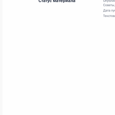
Статус материала
Опублик
Советы
Объявлены лауреаты Госпремии 20
Дата пу
Текстов
9 июня 2016 года, 11:20
Москва, Кремль
25 марта 2016 года, пятница
Вручение премий Президента моло
и премий за произведения для дет
25 марта 2016 года, 13:15
Москва, Кремль
23 марта 2016 года, среда
Объявлены лауреаты премий Прези
культуры и за произведения для де