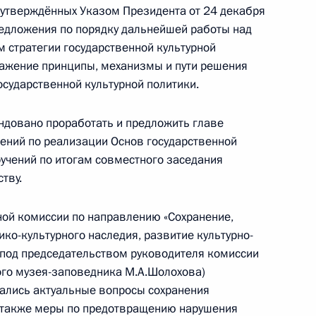
, утверждённых Указом Президента от 24 декабря
едложения по порядку дальнейшей работы над
м стратегии государственной культурной
ражение принципы, механизмы и пути решения
16 года
8
27м
осударственной культурной политики.
ендовано проработать и предложить главе
ений по реализации Основ государственной
ручений по итогам совместного заседания
ству.
дым деятелям культуры
17
25м
ой комиссии по направлению «Сохранение,
ко-культурного наследия, развитие культурно-
 под председательством руководителя комиссии
ого музея-заповедника М.А.Шолохова)
дались актуальные вопросы сохранения
а также меры по предотвращению нарушения