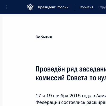
Президент России
События
Стру
Президент
Администрация
Государст
Новости
Сведения о комиссиях и совет
События
Отдельная комиссия или совет
Совет по культуре
Проведён ряд заседан
комиссий Совета по кул
17 и 19 ноября 2015 года в Ад
Федерации состоялись расшир
Показа