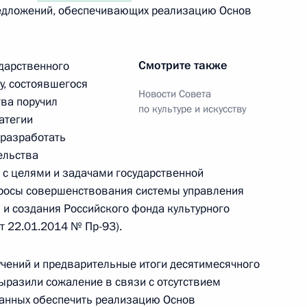
редложений, обеспечивающих реализацию Основ
е премии Президента
за произведения для детей
Смотрите также
ударственного
ву, состоявшегося
Новости Совета
тва поручил
по культуре и искусству
атегии
 премии Президента для
 разработать
ельства
 с целями и задачами государственной
просы совершенствования системы управления
 и создания Российского фонда культурного
от 22.01.2014 № Пр-93).
 Государственной премии
чений и предварительные итоги десятимесячного
ыразили сожаление в связи с отсутствием
ванных обеспечить реализацию Основ