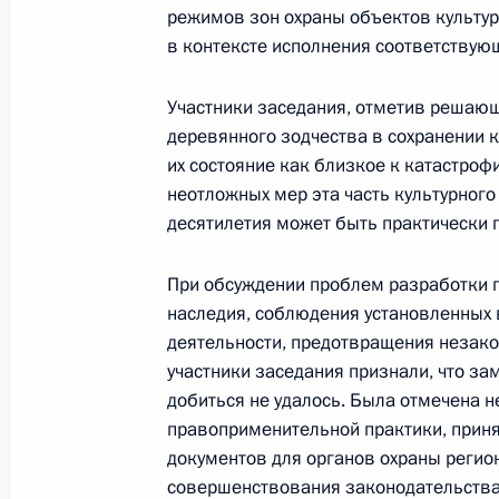
режимов зон охраны объектов культу
Объявлены лауреаты премий Прези
в контексте исполнения соответствую
культуры и за произведения для д
22 марта 2017 года, 14:00
Участники заседания, отметив решаю
деревянного зодчества в сохранении к
их состояние как близкое к катастроф
2 декабря 2016 года, пятница
неотложных мер эта часть культурног
десятилетия может быть практически 
Совместное заседание Совета по ку
по русскому языку
При обсуждении проблем разработки п
2 декабря 2016 года, 17:45
Санкт-Петербург
наследия, соблюдения установленных 
деятельности, предотвращения незакон
участники заседания признали, что за
добиться не удалось. Была отмечена 
24 августа 2016 года, среда
правоприменительной практики, прин
О приёме документов на соискани
документов для органов охраны регио
в области литературы и искусства 
совершенствования законодательства 