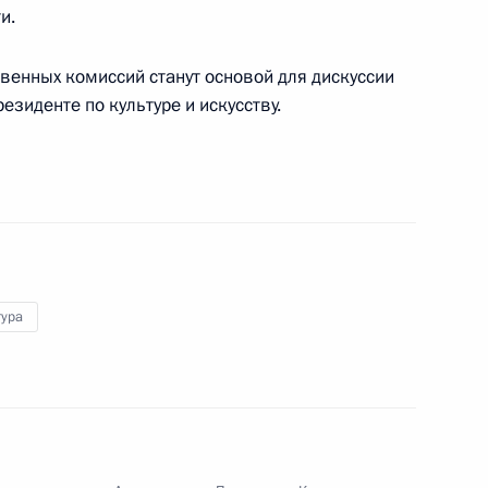
и.
енных комиссий станут основой для дискуссии
езиденте по культуре и искусству.
 премии Президента для
 Государственной премии
тура