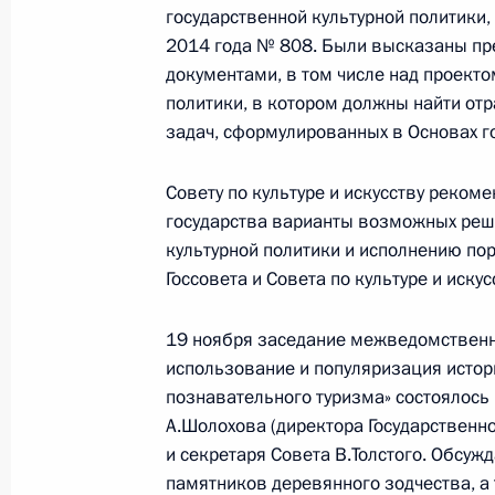
государственной культурной политики
2014 года № 808. Были высказаны пр
7 июня 2017 года, среда
документами, в том числе над проекто
политики, в котором должны найти от
Объявлены лауреаты Госпремии 20
задач, сформулированных в Основах г
7 июня 2017 года, 11:30
Москва, Кремль
Совету по культуре и искусству реком
государства варианты возможных реш
24 марта 2017 года, пятница
культурной политики и исполнению по
Госсовета и Совета по культуре и искус
Вручение премий Президента моло
и за произведения для детей
19 ноября заседание межведомственн
24 марта 2017 года, 12:45
Москва, Кремль
использование и популяризация истори
познавательного туризма» состоялось
А.Шолохова (директора Государственн
и секретаря Совета В.Толстого. Обсуж
22 марта 2017 года, среда
памятников деревянного зодчества, 