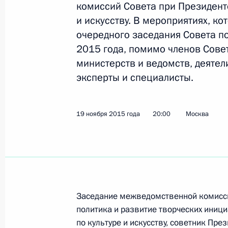
комиссий Совета при Президент
и искусству. В мероприятиях, к
19 марта 2018 года, понедельник
очередного заседания Совета по
2015 года, помимо членов Сове
Объявлены лауреаты премий Прези
министерств и ведомств, деятел
культуры и за произведения для де
эксперты и специалисты.
19 марта 2018 года, 12:40
Москва, Кремль
19 ноября 2015 года
20:00
Москва
21 декабря 2017 года, четверг
Заседание Совета по культуре и иск
21 декабря 2017 года, 15:15
Москва, Кремл
Заседание межведомственной комисси
политика и развитие творческих иници
25 августа 2017 года, пятница
по культуре и искусству, советник Пре