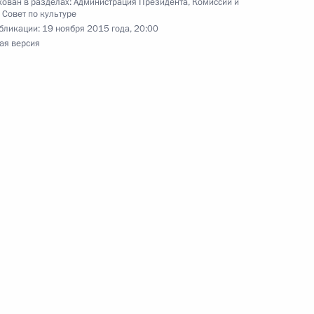
ован в разделах:
Администрация Президента
,
Комиссии и
,
Совет по культуре
15 года
бликации:
19 ноября 2015 года, 20:00
3
ая версия
дым деятелям культуры
14
26м
ей и юношества
дента для молодых деятелей
тей и юношества 2015 года