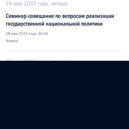
28 мая 2015 года, четверг
Семинар-совещание по вопросам реализации
государственной национальной политики
28 мая 2015 года, 20:00
Тюмень
19 мая 2015 года, вторник
Совместное заседание Совета
по межнациональным отношениям и Совета
по русскому языку
19 мая 2015 года, 15:30
Москва, Кремль
30 марта 2015 года, понедельник