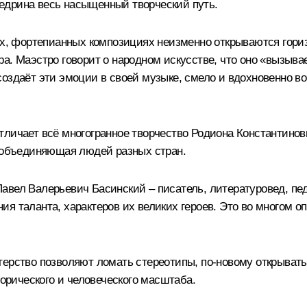
едрина весь насыщенный творческий путь.
ных, фортепианных композициях неизменно открываются гори
а. Маэстро говорит о народном искусстве, что оно «вызыва
оздаёт эти эмоции в своей музыке, смело и вдохновенно в
тличает всё многогранное творчество Родиона Константинов
, объединяющая людей разных стран.
вел Валерьевич Басинский – писатель, литературовед, педаг
я таланта, характеров их великих героев. Это во многом оп
терство позволяют ломать стереотипы, по-новому открыват
торического и человеческого масштаба.