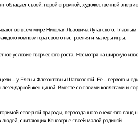
т обладает своей, порой огромной, художественной энергие
ают во всём мире Николая Львовича Луганского. Главным о
 каждого композитора своего настроения и манеры игры.
тное условие творческого роста. Несмотря на широкую изве
 цели – у Елены Флегонтовны Шатковской. Её – первого и ед
и легендарной женщиной. Вместе со своими коллегами и сор
вторимой северной природы, первозданного онежского ландш
в людей, считающих Кенозерье своей малой родиной.