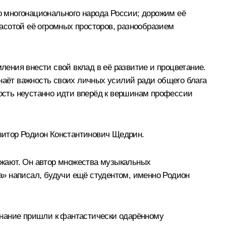
го многонационального народа России; дорожим её
асотой её огромных просторов, разнообразием
ления внести свой вклад в её развитие и процветание.
знаёт важность своих личных усилий ради общего блага
ность неустанно идти вперёд к вершинам профессии
зитор Родион Константинович Щедрин.
ражают. Он автор множества музыкальных
а» написал, будучи ещё студентом, именно Родион
изнание пришли к фантастически одарённому