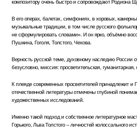
композитору очень быстро и сопровождают Родиона Щ
В его операх, балетах, симфониях, в хоровых, камер
музыкальные традиции, в том числе русского фольклор
не сформулировать словами». И он ярко, объёмно восс
Пушкина, Гоголя, Толстого, Чехова.
Верность русской теме, духовному наследию России о
безусловно, миссия: просветительская, гуманитарная
К плеяде современных просветителей принадлежит и Па
отечественной литературы отмечены глубиной понимани
художественных исследований.
Именно такой подход и собственное литературное мас
Горького, Льва Толстого – личностей колоссального ис