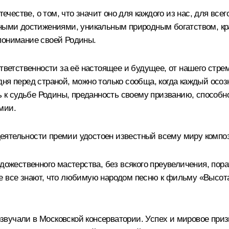
естве, о том, что значит оно для каждого из нас, для все
зными достижениями, уникальным природным богатством, кр
понимание своей Родины.
тветственности за её настоящее и будущее, от нашего стрем
ня перед страной, можно только сообща, когда каждый осо
ть к судьбе Родины, преданность своему призванию, способ
мии.
еятельности премии удостоен известный всему миру компо
удожественного мастерства, без всякого преувеличения, по
е все знают, что любимую народом песню к фильму «Высот
прозвучали в Московской консерватории. Успех и мировое пр