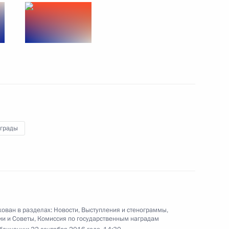
Вручение государственных
наград
аграды
22 сентября 2016 года
39 фото
ован в разделах:
Новости
,
Выступления и стенограммы
,
ии и Советы
,
Комиссия по государственным наградам