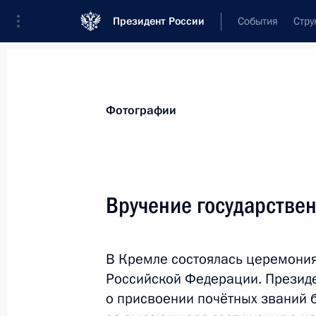
Президент России
События
Стру
Видеозаписи
Фотографии
Аудиозапи
Все материалы
Поездки
Совещания, 
Фотографии
Показа
Вручение государстве
Послание Президента
В Кремле состоялась церемония
Федеральному Собранию
Российской Федерации. Президе
о присвоении почётных званий 