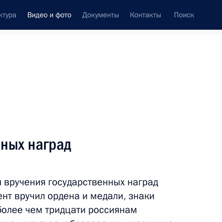
ктура
Видео и фото
Документы
Контакты
Поиск
си
встречи
Церемонии
декабрь, 2016
ть следующие материалы
нных наград
Церемония вручения премии
 вручения государственных наград
Русского географического
нт вручил ордена и медали, знаки
общества
более чем тридцати россиянам