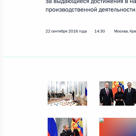
за выдающиеся достижения в нау
производственной деятельности
1 декабря 2016 года
14 фото
22 сентября 2016 года
14:30
Москва, Кр
Заседание Совета по науке
и образованию