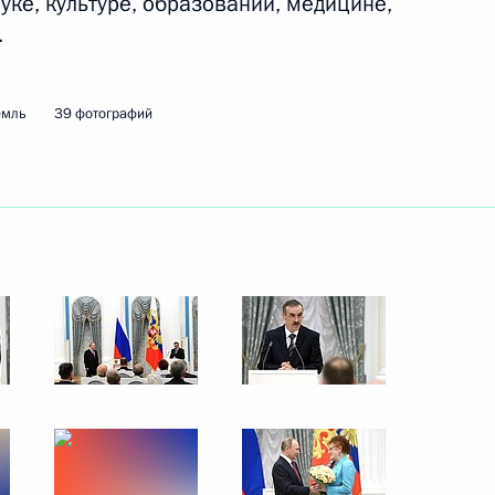
ке, культуре, образовании, медицине,
.
24 ноября 2016 года
9 фото
емль
39 фотографий
«Форум действий»
Общероссийского народного
фронта