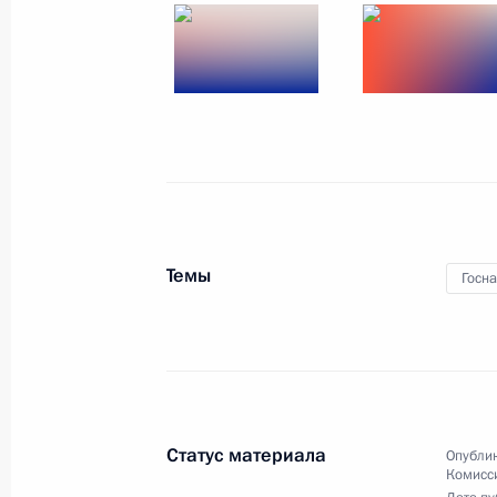
В День народного единства
в Москве открыт памятник
князю Владимиру
Темы
Госн
4 ноября 2016 года
21 фото
Статус материала
Опублик
Комисс