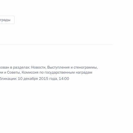
аграды
Санкт-Петербургского
урного форума
Видео, 7 мин.
ован в разделах:
Новости
,
Выступления и стенограммы
,
ии и Советы
,
Комиссия по государственным наградам
бликации:
10 декабря 2015 года, 14:00