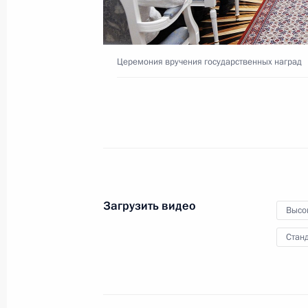
Церемония вручения государственных наград
Торжественный вечер,
посвящённый Дню
работника органов
безопасности
19 декабря 2015 года
Видео, 6 мин.
Загрузить видео
Высо
Станд