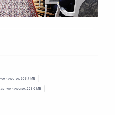
Заявления для прессы
по итогам российско-
белорусских переговоров
15 декабря 2015 года
Видео, 14 мин.
кое качество,
953.7 МБ
артное качество,
223.6 МБ