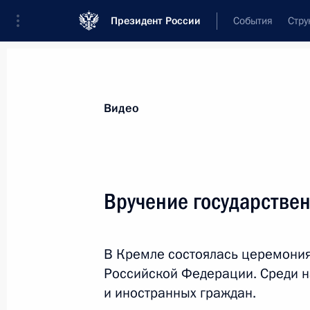
Президент России
События
Стру
Видеозаписи
Фотографии
Аудиозапи
Все материалы
Выступления
Совещан
Видео
Показа
Вручение государстве
Большая пресс-конфе
В Кремле состоялась церемония
Российской Федерации. Среди н
и иностранных граждан.
17 декабря 2015 года
Москва
Вид