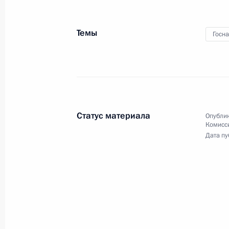
Темы
Госн
Пленарное заседание 
международного культ
14 декабря 2015 года
Санкт-Петербург
Статус материала
Опублик
Комисс
Дата пу