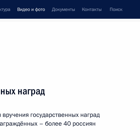
ктура
Видео и фото
Документы
Контакты
Поиск
си
ия, встречи
Встречи со СМИ
декабрь, 2015
ть следующие материалы
нных наград
ренция Владимира Путина
 вручения государственных наград
аграждённых – более 40 россиян
ео, 3 ч.