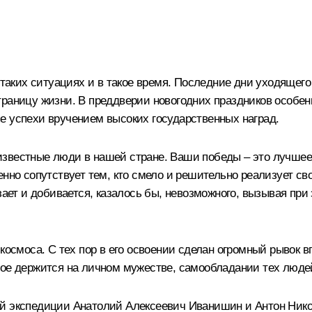
 таких ситуациях и в такое время. Последние дни уходящего
траницу жизни. В преддверии новогодних праздников особен
е успехи вручением высоких государственных наград.
известные люди в нашей стране. Ваши победы – это лучшее
нно сопутствует тем, кто смело и решительно реализует свои
рзает и добивается, казалось бы, невозможного, вызывая п
 космоса. С тех пор в его освоении сделан огромный рывок 
гое держится на личном мужестве, самообладании тех люде
ой экспедиции Анатолий Алексеевич Иванишин и Антон Ник