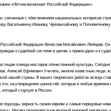
вание «
Лётчик-космонавт Российской Федерации
».
чи, связанные с обеспечением национальных интересов стра
иру Васильевичу Иванову, Чрезвычайному и Полномочному 
 Российской Федерации Вячеслав Михайлович Лебедев. Он м
раждан к судебной системе в целом, к правосудию и к суде
естящая плеяда мастеров отечественной культуры. Сегодня
ов, Алексей Ефимович Учитель, многие известные люди, к
 всей нашей страны. В ваших творческих работах всегда ста
 это, на утверждение ценностей, которые в любые времена 
 который стартует в России.
ые подходы, верность своим корням и самые передовые нова
лицы. Москва развивается как крупный мировой мегаполис 