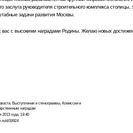
 это заслуга руководителя строительного комплекса столиц
штабные задачи развития Москвы.
х вас с высокими наградами Родины. Желаю новых достижен
овости
,
Выступления и стенограммы
,
Комиссии и
арственным наградам
я 2013 года, 19:40
n.ru/d/19924