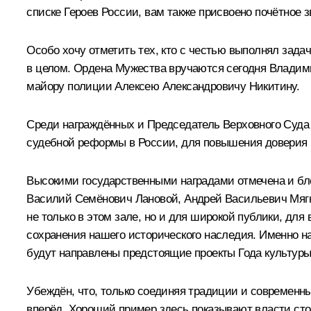
списке
Героев России
, вам также присвоено почётное з
Особо хочу отметить тех, кто с честью выполнял зада
в целом.
Ордена Мужества
вручаются сегодня Владим
майору полиции Алексею Александровичу Никитину.
Среди награждённых и Председатель Верховного Суда
судебной реформы в России, для повышения доверия г
Высокими государственными наградами отмечена и бл
Василий Семёнович Лановой, Андрей Васильевич Мягк
не только в этом зале, но и для широкой публики, для
сохранения нашего исторического наследия. Именно на
будут направлены предстоящие проекты Года культуры,
Убеждён, что, только соединяя традиции и современн
вперёд. Хороший пример здесь показывают власти сто