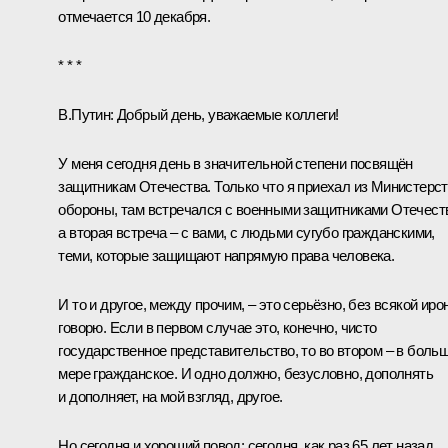
отмечается 10 декабря.
* * *
В.Путин:
Добрый день, уважаемые коллеги!
У меня сегодня день в значительной степени посвящён
защитникам Отечества. Только что я приехал из Министерс
обороны, там
встречался
с военными защитниками Отечест
а вторая встреча – с вами, с людьми сугубо гражданскими,
теми, которые защищают напрямую права человека.
И то и другое, между прочим, – это серьёзно, без всякой иро
говорю. Если в первом случае это, конечно, чисто
государственное представительство, то во втором – в боль
мере гражданское. И одно должно, безусловно, дополнять
и дополняет, на мой взгляд, другое.
Но сегодня и хороший повод: сегодня, как раз 65 лет назад,