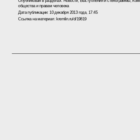
Опубликован в разделах:
Новости
,
Выступления и стенограммы
,
Ком
общества и правам человека
Дата публикации:
10 декабря 2013 года, 17:45
Ссылка на материал:
kremlin.ru/d/19819