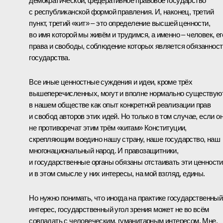
демократической, федеративное правовое государство
с республиканской формой правления. И, наконец, третий
пункт, третий «кит» – это определение высшей ценности,
во имя которой мы живём и трудимся, а именно – человек, ег
права и свободы, соблюдение которых является обязаннос
государства.
Все иные ценностные суждения и идеи, кроме трёх
вышеперечисленных, могут и вполне нормально существую
в нашем обществе как опыт конкретной реализации прав
и свобод авторов этих идей. Но только в том случае, если о
не противоречат этим трём «китам» Конституции,
скрепляющим воедино нашу страну, наше государство, наш
многонациональный народ. И правозащитники,
и государственные органы обязаны отстаивать эти ценности
и в этом смысле у них интересы, на мой взгляд, едины.
Но нужно понимать, что иногда на практике государственный
интерес, государственный угол зрения может не во всём
совпадать с человеческим, гуманитарным интересом. Мне,