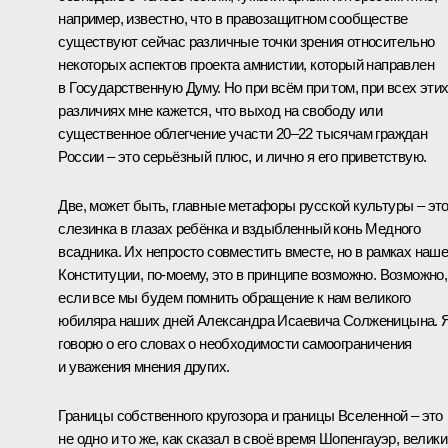
например, известно, что в правозащитном сообществе
существуют сейчас различные точки зрения относительно
некоторых аспектов проекта амнистии, который направлен
в Государственную Думу. Но при всём при том, при всех эти
различиях мне кажется, что выход на свободу или
существенное облегчение участи 20–22 тысячам граждан
России – это серьёзный плюс, и лично я его приветствую.
Две, может быть, главные метафоры русской культуры – эт
слезинка в глазах ребёнка и вздыбленный конь Медного
всадника. Их непросто совместить вместе, но в рамках наш
Конституции, по‑моему, это в принципе возможно. Возможно,
если все мы будем помнить обращение к нам великого
юбиляра наших дней Александра Исаевича Солженицына. 
говорю о его словах о необходимости самоограничения
и уважения мнения других.
Границы собственного кругозора и границы Вселенной – это
не одно и то же, как сказал в своё время Шопенгауэр, велики