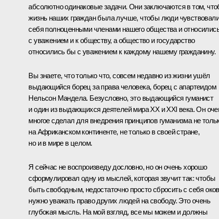
абсолютно одинаковые задачи. Они заключаются в том, чт
жизнь наших граждан была лучше, чтобы люди чувствовал
себя полноценными членами нашего общества и относилис
с уважением и к обществу, а общество и государство
относились бы с уважением к каждому нашему гражданину.
Вы знаете, что только что, совсем недавно из жизни ушёл
выдающийся борец за права человека, борец с апартеидом
Нельсон Мандела. Безусловно, это выдающийся гуманист
и один из выдающихся деятелей мира XX и XXI века. Он оче
многое сделал для внедрения принципов гуманизма не толь
на Африканском континенте, не только в своей стране,
но и в мире в целом.
Я сейчас не воспроизведу дословно, но он очень хорошо
сформулировал одну из мыслей, которая звучит так: чтобы
быть свободным, недостаточно просто сбросить с себя око
нужно уважать право других людей на свободу. Это очень
глубокая мысль. На мой взгляд, все мы можем и должны