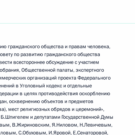
ажданского общества
9
5м
ию гражданского общества и правам человека,
ь
Совету по развитию гражданского общества
вести всестороннее обсуждение с участием
обрания, Общественной палаты, экспертного
ммерческих организаций проекта Федерального
нений в Уголовный кодекс и отдельные
Совета по правам человека
2
дерации в целях противодействия оскорблению
дан, осквернению объектов и предметов
ть, Ново-Огарёво
а), мест религиозных обрядов и церемоний»,
 Б.Шпигелем и депутатами Государственной Думы
вым, В.Жириновским, Я.Ниловом, Н.Левичевым,
иловым, С.Обуховым, И.Яровой, Е.Сенаторовой,