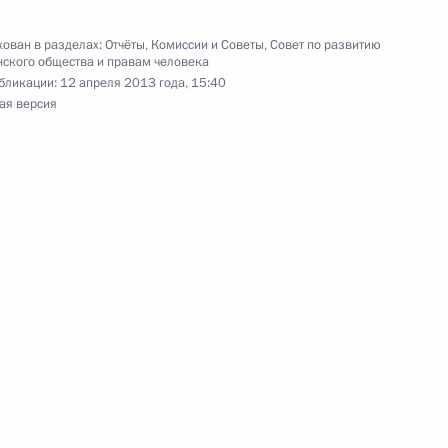
ь
ован в разделах:
Отчёты
,
Комиссии и Советы
,
Совет по развитию
ского общества и правам человека
бликации:
12 апреля 2013 года, 15:40
ая версия
та о проведении обсуждения
ных убеждений и чувств
к
 Совете по развитию
человека