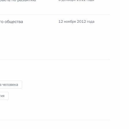
ласть, Ново-Огарёво
го общества
12 ноября 2012 года
о правам человека Михаилом
1
равам человека в России
сть, Ново-Огарёво
а человека
гия
ажданского общества
6
23м