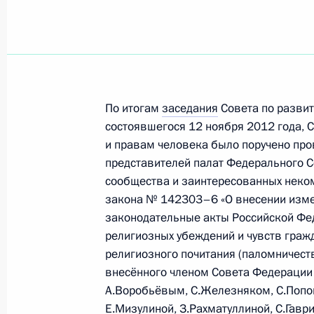
14 октября 2014 года, вторник
Заседание Совета по развитию гр
и правам человека
По итогам
заседания
Совета по развит
14 октября 2014 года, 17:20
Москва, Кремл
состоявшегося 12 ноября 2012 года, 
и правам человека было поручено про
представителей палат Федерального С
29 июля 2014 года, вторник
сообщества и заинтересованных неко
закона № 142303–6 «О внесении изме
Рабочая встреча с Председателем 
законодательные акты Российской Фе
Михаилом Федотовым
религиозных убеждений и чувств граж
29 июля 2014 года, 16:20
Московская облас
религиозного почитания (паломничеств
внесённого членом Совета Федерации
А.Воробьёвым, С.Железняком, С.Попо
Е.Мизулиной, З.Рахматуллиной, С.Гавр