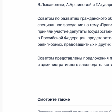
13 февраля 2014 года, четверг
В.Лысаковым, А.Аршиновой и Т.Агуза
Кандидатура Эллы Памфиловой пре
Уполномоченного по правам челове
Советом по развитию гражданского о
специальное заседание на тему «Прав
13 февраля 2014 года, 18:30
приняли участие депутаты Государств
в Российской Федерации, представите
религиозных, правозащитных и других
23 января 2014 года, четверг
Советом представлены предложения п
Встреча с представителями россий
и административного законодательств
сообщества
23 января 2014 года, 15:30
Московская обл
10 декабря 2013 года, вторник
Смотрите также
Встреча с представителями россий
Перечень поручений по итогам заседания С