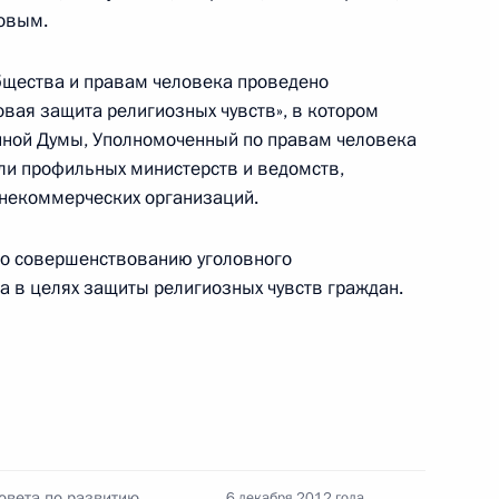
ровым.
дложена на должность
ка в России
бщества и правам человека проведено
овая защита религиозных чувств», в котором
енной Думы, Уполномоченный по правам человека
ли профильных министерств и ведомств,
 некоммерческих организаций.
о совершенствованию уголовного
ского правозащитного
5
а в целях защиты религиозных чувств граждан.
асть, Ново-Огарёво
ского правозащитного
4
6м
овета по развитию
6 декабря 2012 года