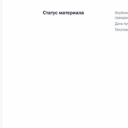
4 сентября 2013 года, 18:10
Москва, Кремл
Статус материала
Опублик
граждан
Дата пу
Текстов
12 апреля 2013 года, пятница
Об исполнении поручения Президен
проекта закона о защите религиоз
граждан
12 апреля 2013 года, 15:40
11 февраля 2013 года, понедельни
Внесены изменения в Положение о
гражданского общества и правам 
11 февраля 2013 года, 10:30