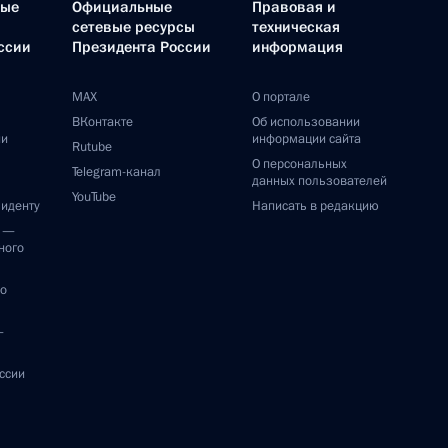
ные
Официальные
Правовая и
сетевые ресурсы
техническая
ссии
Президента России
информация
MAX
О портале
ВКонтакте
Об использовании
ии
информации сайта
Rutube
О персональных
Telegram-канал
данных пользователей
YouTube
зиденту
Написать в редакцию
и —
ного
по
—
ссии