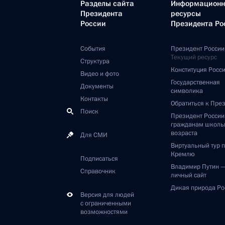
Разделы сайта
Информацион
Президента
ресурсы
России
Президента Ро
События
Президент России
Текущий ресурс
Структура
Конституция Росс
Видео и фото
Государственная
Документы
символика
Контакты
Обратиться к Пре
Поиск
Президент Росси
гражданам школь
возраста
Для СМИ
Виртуальный тур 
Кремлю
Подписаться
Владимир Путин 
Справочник
личный сайт
Дикая природа Ро
Версия для людей
с ограниченными
возможностями