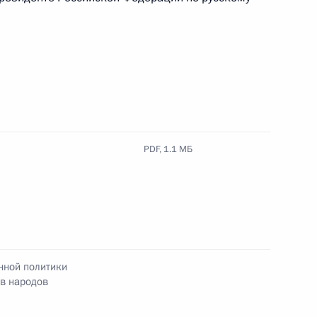
ие Экспертного совета
PDF,
1.1 МБ
чителей русского языка
екарей
нной политики
ов народов
аботке единой