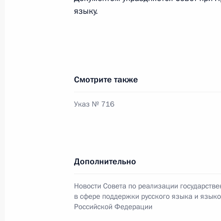
языку.
Елена Ямпольская провела заседан
по детской книге
15 мая 2025 года, 18:00
Смотрите также
14 мая 2025 года, среда
Указ № 716
Елена Ямпольская открыла Форум у
и литературы и педагогов-библиот
14 мая 2025 года, 14:00
Москва
Дополнительно
11 апреля 2025 года, пятница
Новости Совета по реализации государстве
в сфере поддержки русского языка и язык
Российской Федерации
Заседание рабочей группы по разр