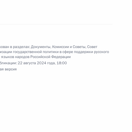
 учебников по русскому
 чтению
ован в разделах:
Документы
,
Комиссии и Советы
,
Совет
изации государственной политики в сфере поддержки русского
ета Российского книжного
и языков народов Российской Федерации
бликации:
22 августа 2024 года, 18:00
ая версия
аботке единой
 учебников по русскому
 чтению