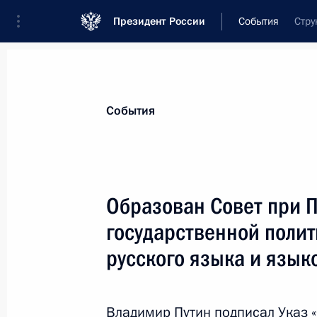
Президент России
События
Стру
Президент
Администрация
Государст
Новости
Сведения о комиссиях и совет
События
Отдельная комиссия или совет
Совет по реализации государственной п
Образован Совет при 
государственной полит
русского языка и язык
Показа
Владимир Путин подписал Указ 