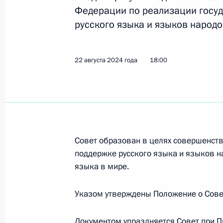
Федерации по реализации госуд
русского языка и языков народ
О ходе исполнения поручений През
Совета по реализации госполитики
языка и языков народов России
22 августа 2024 года
18:00
7 августа 2025 года, 10:00
5 июня 2025 года, четверг
Заседание Совета по реализации г
Совет образован в целях совершенств
поддержки русского языка и языко
поддержке русского языка и языков н
языка в мире.
5 июня 2025 года, 16:55
Московская област
Указом утверждены Положение о Совет
15 мая 2025 года, четверг
Документом упраздняется Совет при П