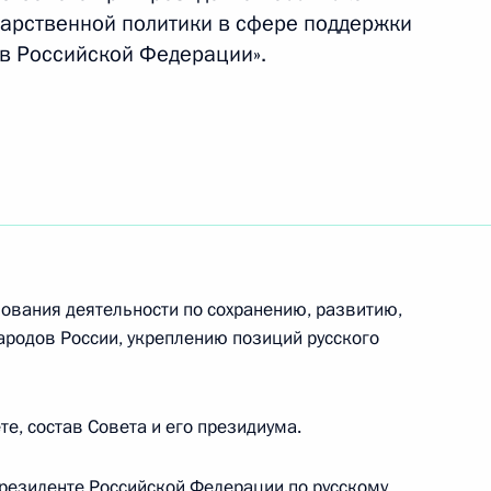
арственной политики в сфере поддержки
ов Российской Федерации».
идента по итогам заседаний
 в сфере поддержки русского
осполитики в сфере
ования деятельности по сохранению, развитию,
:
9
в народов России
ародов России, укреплению позиций русского
ь, Ново-Огарёво
е, состав Совета и его президиума.
резиденте Российской Федерации по русскому