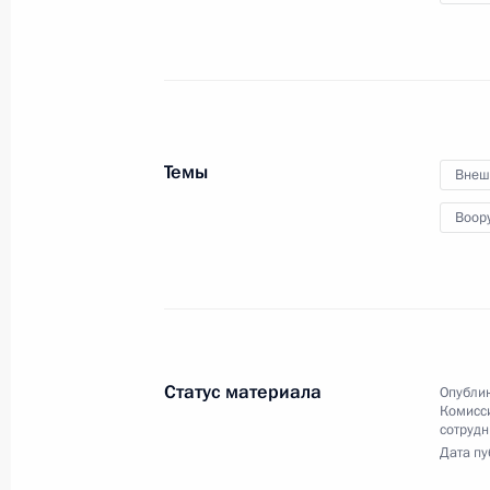
12 марта 2018 года
Аудио, 1 ч.
Темы
Внеш
Воор
Заседание наблюдательного
Статус материала
Опублик
Комисс
совета Агентства
сотрудн
Дата пу
стратегических инициатив