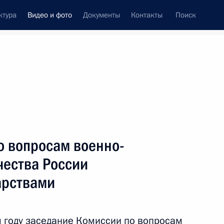
ктура
Видео и фото
Документы
Контакты
Поиск
си
ия, встречи
Встречи со СМИ
март, 2018
ть следующие материалы
о вопросам военно-
чества России
Встреча с представителями
арствами
общественности Дагестана
м году заседание Комиссии по вопросам