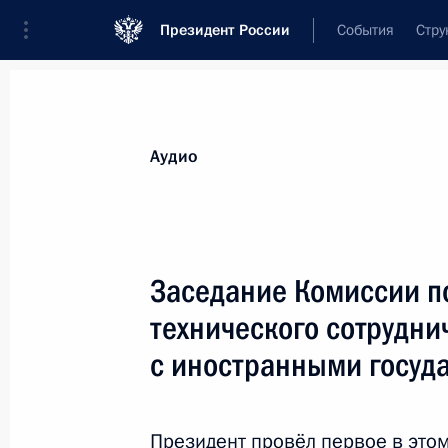
Президент России
События
Стру
Видеозаписи
Фотографии
Аудиозапи
Все материалы
Выступления
Совещан
Аудио
Показа
Заседание Комиссии п
технического сотрудни
Совещание по вопросам
с иностранными госуд
социально-экономического
развития Дагестана
Президент провёл первое в это