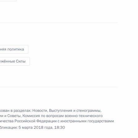
12 марта 2018 года
Аудио, 16 мин.
няя политика
ужённые Силы
Встреча с женщинами-
ован в разделах:
Новости
,
Выступления и стенограммы
,
ии и Советы
,
Комиссия по вопросам военно-технического
предпринимателями
ичества Российской Федерации с иностранными государствами
бликации:
5 марта 2018 года, 18:30