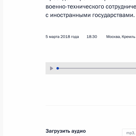
военно-технического сотруднич
13 марта 2018 года
Аудио, 7 мин.
с иностранными государствами.
Владимир Путин провёл
в Махачкале совещание
по вопросам социально-
5 марта 2018 года
18:30
Москва, Кремль
экономического развития
Дагестана.
Всероссийский форум
сельхозпроизводителей
Загрузить аудио
mp3,