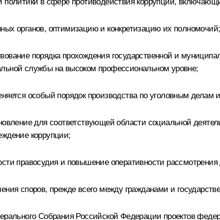
й политики в сфере противодействия коррупции, включающи
ных органов, оптимизацию и конкретизацию их полномочий
твование порядка прохождения государственной и муниципа
альной службы на высоком профессиональном уровне;
еняется особый порядок производства по уголовным делам 
ановление для соответствующей области социальной деятел
еждение коррупции;
ости правосудия и повышение оперативности рассмотрения 
шения споров, прежде всего между гражданами и государств
дерального Собрания Российской Федерации проектов федер