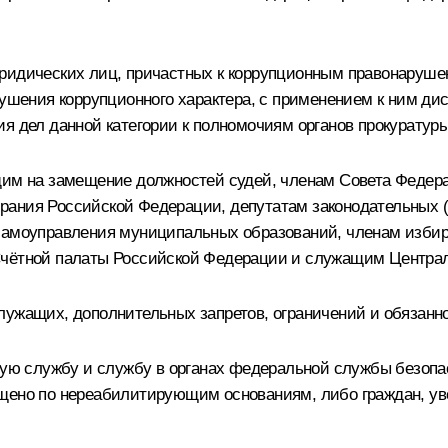
юридических лиц, причастных к коррупционным правонаруше
ения коррупционного характера, с применением к ним дис
ия дел данной категории к полномочиям органов прокуратур
ющим на замещение должностей судей, членам Совета Феде
ания Российской Федерации, депутатам законодательных (
 самоуправления муниципальных образований, членам изби
Счётной палаты Российской Федерации и служащим Централ
лужащих, дополнительных запретов, ограничений и обязанн
ьную службу и службу в органах федеральной службы безоп
ащено по нереабилитирующим основаниям, либо граждан, ув