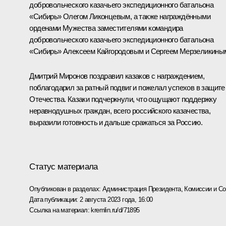
добровольческого казачьего экспедиционного батальона
«Сибирь» Олегом Ликонцевым, а также награждёнными
орденами Мужества заместителями командира
добровольческого казачьего экспедиционного батальона
«Сибирь» Алексеем Кайгородовым и Сергеем Мерзеликины
Дмитрий Миронов поздравил казаков с награждением,
поблагодарил за ратный подвиг и пожелал успехов в защите
Отечества. Казаки подчеркнули, что ощущают поддержку
неравнодушных граждан, всего российского казачества,
выразили готовность и дальше сражаться за Россию.
Статус материала
Опубликован в разделах:
Администрация Президента
,
Комиссии и С
Дата публикации:
2 августа 2023 года, 16:00
Ссылка на материал:
kremlin.ru/d/71895