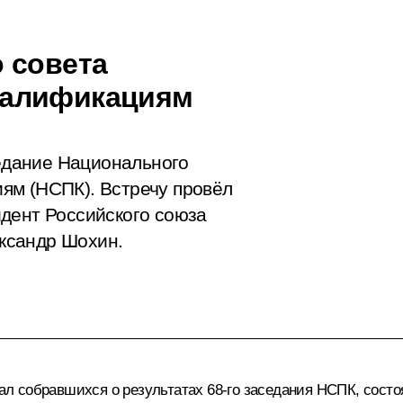
 совета
валификациям
седание Национального
ям (НСПК). Встречу провёл
дент Российского союза
ксандр Шохин.
л собравшихся о результатах
68-го заседания НСПК
, сост