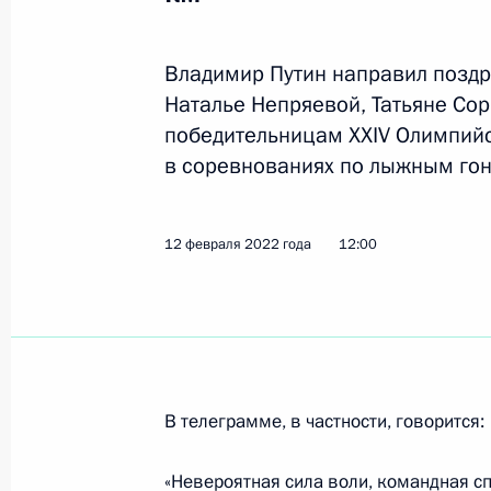
23 марта 2022 года, среда
Владимир Путин направил поздр
Наталье Непряевой, Татьяне Со
Заседание Национального совета 
победительницам XXIV Олимпийс
квалификациям
в соревнованиях по лыжным гон
23 марта 2022 года, 19:00
12 февраля 2022 года
12:00
О приёме документов на соискание
в укрепление единства российской
23 марта 2022 года, 13:00
В телеграмме, в частности, говорится:
10 марта 2022 года, четверг
«Невероятная сила воли, командная сп