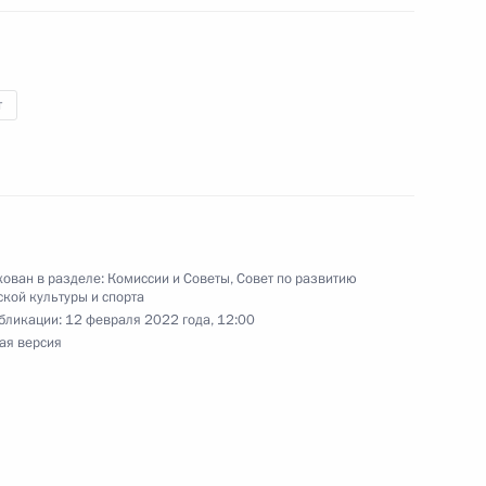
развития авиации общего
т
рмационных технологий
ован в разделе:
Комиссии и Советы
,
Совет по развитию
кой культуры и спорта
бликации:
12 февраля 2022 года, 12:00
ая версия
ву, победителю XXIV
в соревнованиях по лыжным
у чемпиону