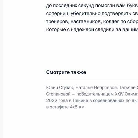
Заседание Национального совета 
до последних секунд помогли вам бук
квалификациям
соперниц, убедительно подтвердить с
10 марта 2022 года, 19:00
тренеров, наставников, коллег по сбо
которые с надеждой следили за ваши
3 марта 2022 года, четверг
Заседание Комиссии по предварит
вопросов назначения судей и пре
Смотрите также
3 марта 2022 года, 17:00
Юлии Ступак, Наталье Непряевой, Татьяне 
Степановой – победительницам XXIV Олимп
2022 года в Пекине в соревнованиях по л
в эстафете 4х5 км
Заседание президиума Совета по
отношениям
3 марта 2022 года, 15:00
Москва