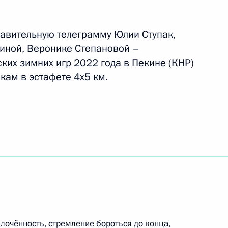
авительную телеграмму Юлии Ступак,
риной, Веронике Степановой –
по профессиональным
ких зимних игр 2022 года в Пекине (КНР)
кам в эстафете 4х5 км.
 премии Президента за вклад
 нации
лочённость, стремление бороться до конца,