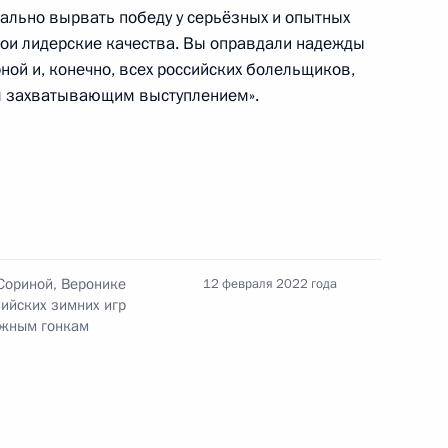
по профессиональным
вально вырвать победу у серьёзных и опытных
вои лидерские качества. Вы оправдали надежды
рной и, конечно, всех российских болельщиков,
м захватывающим выступлением».
ельному рассмотрению
кращения их полномочий
Сориной, Веронике
12 февраля 2022 года
ийских зимних игр
ыжным гонкам
 межнациональным
3