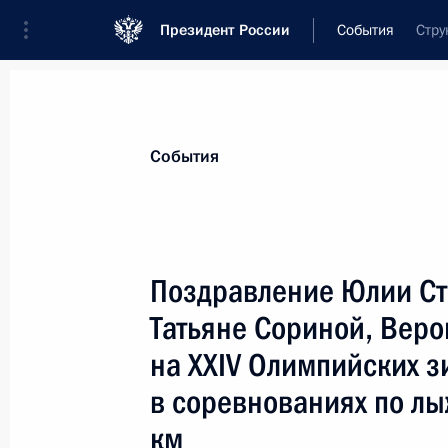
Президент России
События
Стру
Президент
Администрация
Государст
Новости
Сведения о комиссиях и совет
События
Отдельная комиссия или совет
Все комиссии и советы
Поздравление Юлии Ст
Татьяне Сориной, Веро
на XXIV Олимпийских з
в соревнованиях по лы
км
Показа