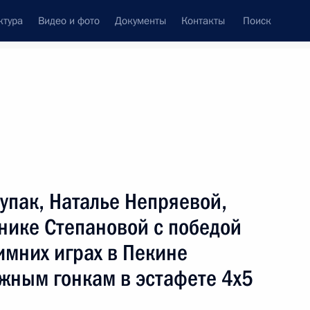
ктура
Видео и фото
Документы
Контакты
Поиск
венный Совет
Совет Безопасности
Комиссии и советы
ах
март, 2022
Показать
упак, Наталье Непряевой,
нике Степановой с победой
имних играх в Пекине
жным гонкам в эстафете 4х5
ть следующие материалы