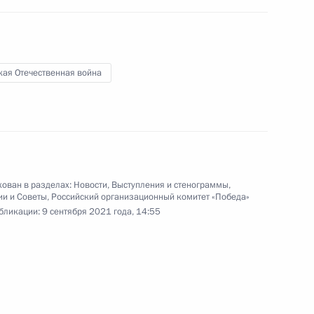
организационного комитета
«Победа»
кая Отечественная война
9 сентября 2021 года
Видео, 31 мин.
ован в разделах:
Новости
,
Выступления и стенограммы
,
ии и Советы
,
Российский организационный комитет «Победа»
бликации:
9 сентября 2021 года, 14:55