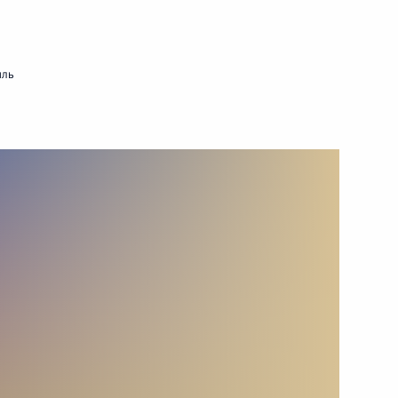
14 сентября 2021 года
Видео, 24 мин.
мль
Встреча с победителями
и призёрами Игр XXXII