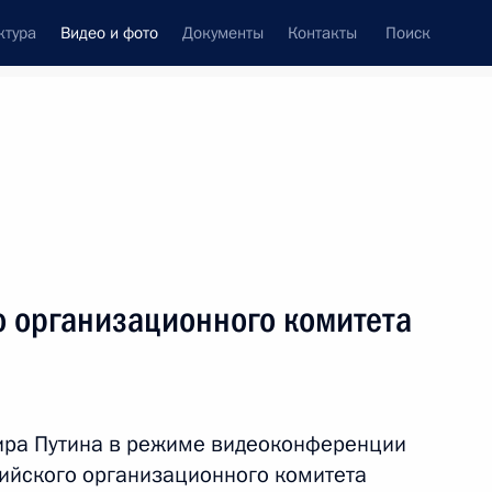
ктура
Видео и фото
Документы
Контакты
Поиск
си
ия, встречи
Встречи со СМИ
сентябрь, 2021
ть следующие материалы
о организационного комитета
Встреча с губернатором
Тульской области Алексеем
ира Путина в режиме видеоконференции
Дюминым
сийского организационного комитета