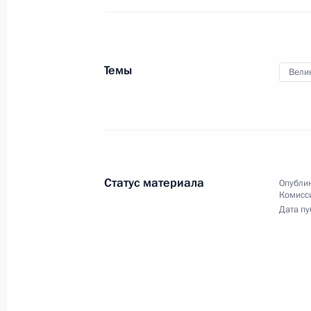
по развитию физической
культуры и спорта
Темы
Вели
10 сентября 2021 года
Видео, 2 ч.
Статус материала
Опублик
Комисс
Дата пу