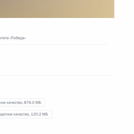
Олимпиады в Токио
11 сентября 2021 года
Видео, 10 мин.
итета «Победа»
кое качество,
876.0 МБ
артное качество,
120.2 МБ
Заседание Российского