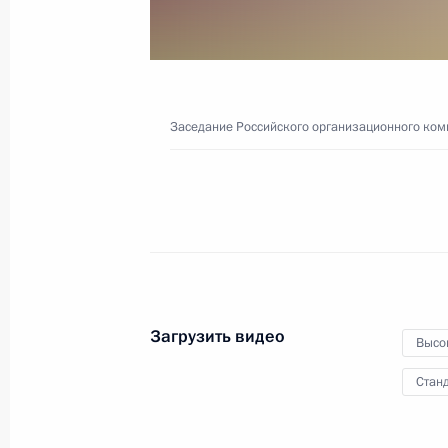
и руководством партии
«Единая Россия»
14 сентября 2021 года
Видео, 2 ч.
Заседание Российского организационного ком
Загрузить видео
Высо
Станд
Заседание Совета