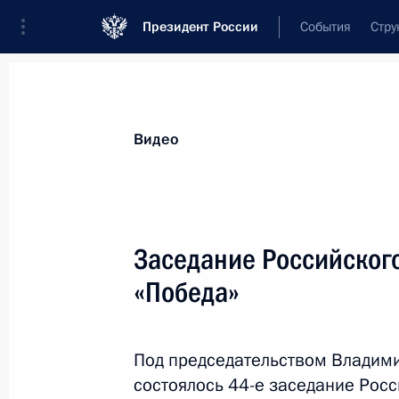
Президент России
События
Стру
Видеозаписи
Фотографии
Аудиозапи
Все материалы
Выступления
Совещан
Видео
Показа
Заседание Российског
«Победа»
Сессия Совета коллективной
безопасности ОДКБ
Под председательством Владим
состоялось 44-е заседание Рос