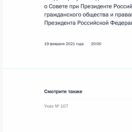
о Совете при Президенте Росси
гражданского общества и права
11 марта 2021 года, четверг
Президента Российской Федерац
Поздравление Любови Никитиной, 
Бурову с победой на чемпионате м
19 февраля 2021 года
20:00
в Алма-Ате в соревнованиях смеша
11 марта 2021 года, 20:00
Заседание Комиссии по вопросам 
в прокуратуре и правоохранительн
Смотрите также
11 марта 2021 года, 19:00
Указ № 107
10 марта 2021 года, среда