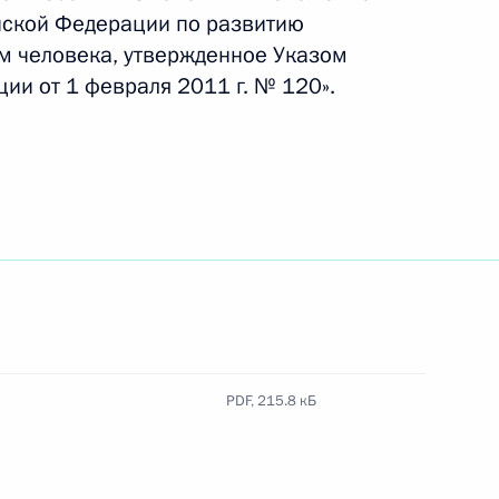
йской Федерации по развитию
м человека, утвержденное Указом
ии от 1 февраля 2011 г. № 120».
Павлу Кротову, Максиму
ира по фристайлу 2021 года
нных команд в акробатике
кадровой политики
ых органах
PDF,
215.8 кБ