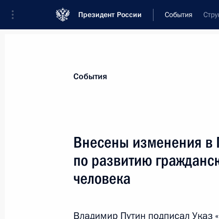
Президент России
События
Стру
Президент
Администрация
Государст
Новости
Сведения о комиссиях и совет
События
Отдельная комиссия или совет
Все комиссии и советы
Внесены изменения в 
по развитию гражданс
человека
Показа
Владимир Путин подписал Указ 