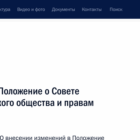
ктура
Видео и фото
Документы
Контакты
Поиск
венный Совет
Совет Безопасности
Комиссии и советы
ах
март, 2021
Показать
Положение о Совете
кого общества и правам
ть следующие материалы
«О внесении изменений в Положение