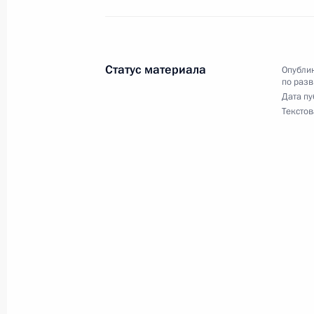
Поздравление Максиму Бурову с п
по фристайлу 2021 года в Алма-Ат
10 марта 2021 года, 20:00
Статус материала
Опублик
по разв
Дата пу
Текстов
Поздравление Анастасии Смирново
мира по фристайлу 2021 года в Ал
10 марта 2021 года, 19:40
9 марта 2021 года, вторник
Заседание рабочей группы по подг
физической культуры и спорта
9 марта 2021 года, 17:00
Москва