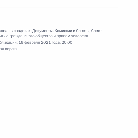
обедой на чемпионате мира
е в акробатике
ован в разделах:
Документы
,
Комиссии и Советы
,
Совет
итию гражданского общества и правам человека
бликации:
19 февраля 2021 года, 20:00
ая версия
й с победой на чемпионате
ма-Ате в парном могуле
отовке Совета по развитию