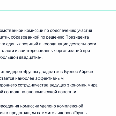
онькобежному спорту
омственной комиссии по обеспечению участия
 Мурашову
цати», образованной по решению Президента
ки единых позиций и координации деятельности
власти и заинтересованных организаций при
«большой двадцатке».
т лидеров «Группы двадцати» в Буэнос-Айресе
обедой на чемпионате мира
остается наиболее эффективным
роннего сотрудничества ведущих экономик мира
ой социально-экономической повестки.
 заседания комиссии уделено комплексной
сии в предстоящем саммите лидеров «Группы