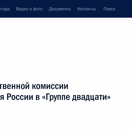
ктура
Видео и фото
Документы
Контакты
Поиск
венный Совет
Совет Безопасности
Комиссии и советы
ах
февраль, 2019
Показать
твенной комиссии
я России в «Группе двадцати»
ть следующие материалы