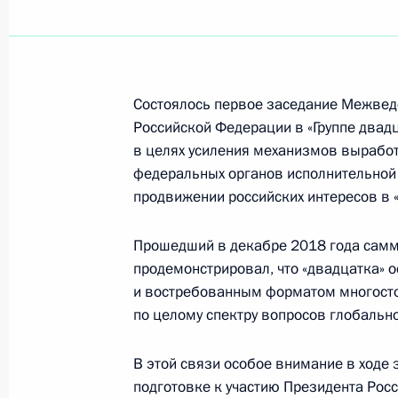
8 февраля 2019 года, пятница
Поздравление чемпиону мира по к
Состоялось первое заседание Межвед
на дистанции 500 метров Руслану
Российской Федерации в «Группе двад
8 февраля 2019 года, 18:00
в целях усиления механизмов выработ
федеральных органов исполнительной 
продвижении российских интересов в 
7 февраля 2019 года, четверг
Прошедший в декабре 2018 года самми
Поздравление Максиму Бурову с п
продемонстрировал, что «двадцатка» 
по фристайлу
и востребованным форматом многосто
по целому спектру вопросов глобальн
7 февраля 2019 года, 17:30
В этой связи особое внимание в ходе
подготовке к участию Президента Рос