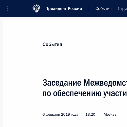
Президент России
События
Стру
Президент
Администрация
Государст
Новости
Сведения о комиссиях и совет
События
Отдельная комиссия или совет
Все комиссии и советы
Заседание Межведомс
по обеспечению участи
6 февраля 2019 года
13:20
Москва
Показа