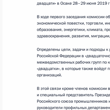
6 февраля 2019 года, среда
двадцати» в Осаке 28–29 июня 2019 г
Заседание Межведомственной коми
В ходе первого заседания комиссии о
России в «Группе двадцати»
экономической повестки, торговли, ин
6 февраля 2019 года, 13:20
Москва
образования, энергетики, климата, п
здравоохранения, развития, миграции
5 февраля 2019 года, вторник
Определены цели, задачи и подходы к
Российской Федерации в «двадцаточно
Объявлены лауреаты премии Презид
межведомственных рабочих групп по 
и инноваций для молодых учёных з
«двадцатки», в которые также войдут 
организаций.
5 февраля 2019 года, 12:30
Москва
В этой связи кроме членов комиссии в
и специальный представитель Презид
4 февраля 2019 года, понедельник
Российского союза промышленников 
Поздравление Дмитрию Логинову с
руководители профильных департамен