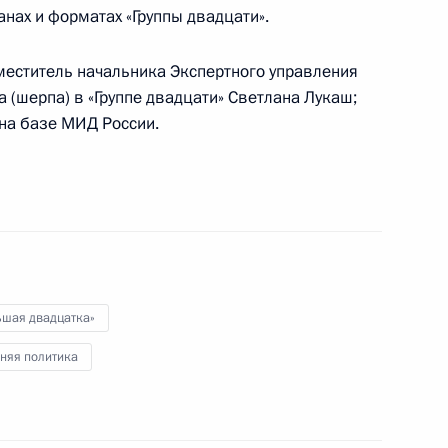
нах и форматах «Группы двадцати».
меститель начальника Экспертного управления
 (шерпа) в «Группе двадцати» Светлана Лукаш;
на базе МИД России.
ссии, победившей
ячом 2019 года
ьшая двадцатка»
няя политика
ельному рассмотрению
деральных судов