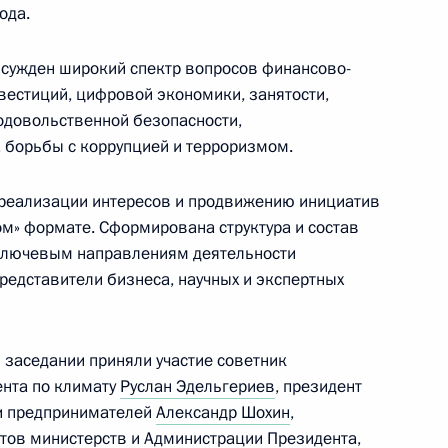
ода.
ссии по обеспечению участия
бсужден широкий спектр вопросов финансово-
вестиций, цифровой экономики, занятости,
родовольственной безопасности,
, борьбы с коррупцией и терроризмом.
 реализации интересов и продвижению инициатив
м» формате. Сформирована структура и состав
ента в области науки
ключевым направлениям деятельности
а 2018 год
представители бизнеса, научных и экспертных
 заседании приняли участие советник
ента по климату
Руслан Эдельгериев
, президент
и предпринимателей
Александр Шохин
,
 победой на чемпионате мира
тов министерств и Администрации Президента,