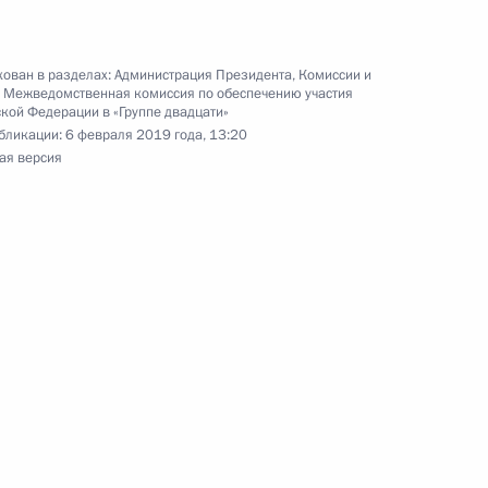
ован в разделах:
Администрация Президента
,
Комиссии и
,
Межведомственная комиссия по обеспечению участия
кой Федерации в «Группе двадцати»
отовке заседания Совета
бликации:
6 февраля 2019 года, 13:20
и спорта
ая версия
кадровой политики