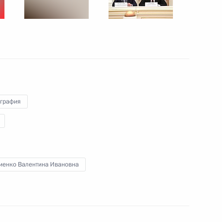
29 ноября 2017 года
9 фото
графия
иенко Валентина Ивановна
Заседание Координационного
совета по реализации
Национальной стратегии действий
в интересах детей