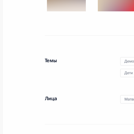
4 декабря 2017 года
3 фото
Темы
Демо
Дети
Лица
Матв
Встреча с лауреатами
конкурса «Семья года»