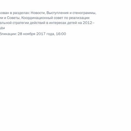
28 ноября 2017 года
8 фото
ован в разделах:
Новости
,
Выступления и стенограммы
,
ии и Советы
,
Координационный совет по реализации
льной стратегии действий в интересах детей на 2012–
оды
бликации:
28 ноября 2017 года, 16:00
аном Рухани и Президентом Турции Реджепом