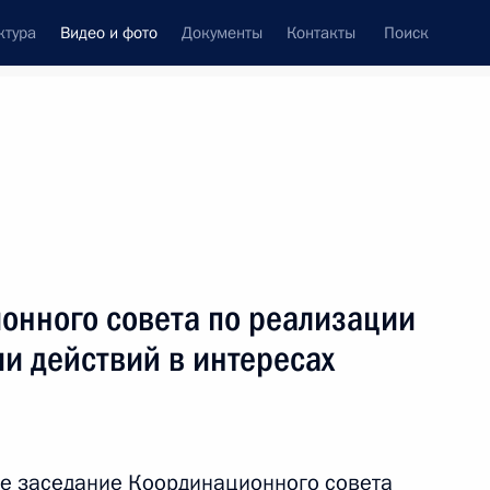
ктура
Видео и фото
Документы
Контакты
Поиск
си
встречи
Церемонии
декабрь, 2017
ть следующие материалы
онного совета по реализации
и действий в интересах
Встреча с Патриархом
Антиохийским и всего
Востока Иоанном
е заседание Координационного совета