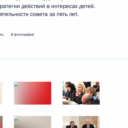
атегии действий в интересах детей.
4 декабря 2017 года
3 фото
тельности совета за пять лет.
ль
8 фотографий
Посещение депо «Москва-
Киевская»