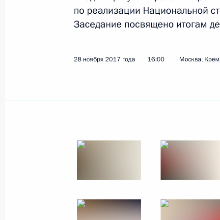
по реализации Национальной стр
6 декабря 2017 года
6 фото
Заседание посвящено итогам дея
28 ноября 2017 года
16:00
Москва, Крем
Встреча с главами
делегаций поместных
православных церквей