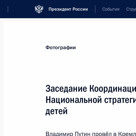
Президент России
События
Стру
Видеозаписи
Фотографии
Аудиозапи
Все материалы
Поездки
Совещания, 
Фотографии
Показа
Заседание Координаци
Национальной стратеги
Беседа с работниками
детей
Горьковского
автомобильного завода
Владимир Путин провёл в Кремл