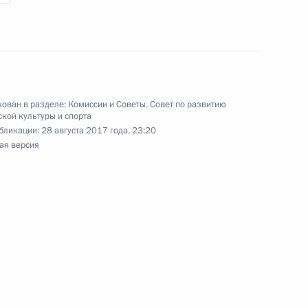
7 года в Тайбэе в плавании
 Всемирной летней
ован в разделе:
Комиссии и Советы
,
Совет по развитию
кой культуры и спорта
 командном зачёте
бликации:
28 августа 2017 года, 23:20
ая версия
й сборной России,
ней Универсиаде 2017 года
болу