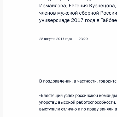
Измайлова, Евгения Кузнецова,
членов мужской сборной России
Заседание Комиссии при Президен
универсиаде 2017 года в Тайбэе
29 августа 2017 года, 12:00
Москва
28 августа 2017 года
23:20
28 августа 2017 года, понедельник
Поздравление победительнице чем
по современному пятиборью 2017 г
первенстве
В поздравлении, в частности, говоритс
28 августа 2017 года, 23:45
«Блестящий успех российской команды
упорству, высокой работоспособности,
Поздравление победителям чемпио
выступили отлично и по праву заняли 
на байдарках и каноэ 2017 года в