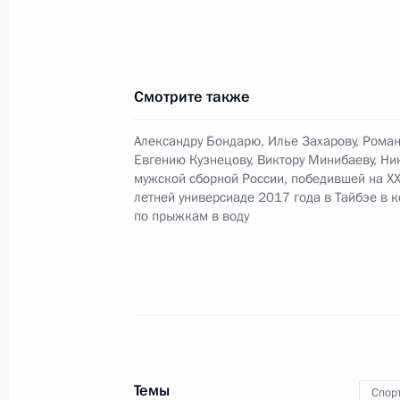
28 августа 2017 года, 23:40
Смотрите также
Поздравление победителям чемпио
на байдарках и каноэ 2017 года в
Александру Бондарю, Илье Захарову, Роман
28 августа 2017 года, 23:35
Евгению Кузнецову, Виктору Минибаеву, Ни
мужской сборной России, победившей на X
летней универсиаде 2017 года в Тайбэе в 
по прыжкам в воду
Поздравление победителям на XXIX
универсиаде 2017 года в Тайбэе в
соревнованиях по тхэквондо
28 августа 2017 года, 23:30
Темы
Спор
Поздравление Александру Садовник