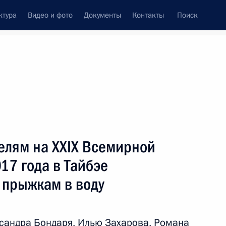
ктура
Видео и фото
Документы
Контакты
Поиск
венный Совет
Совет Безопасности
Комиссии и советы
ах
август, 2017
Показать
елям на XXIX Всемирной
17 года в Тайбэе
 прыжкам в воду
ть следующие материалы
сандра Бондаря, Илью Захарова, Романа