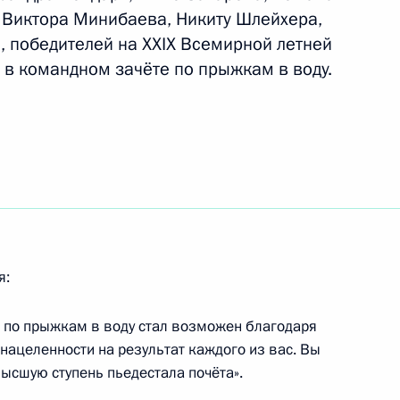
 Виктора Минибаева, Никиту Шлейхера,
, победителей на XXIX Всемирной летней
те по делам инвалидов
 в командном зачёте по прыжкам в воду.
пионата мира
ода в Каире в личном
я:
 по прыжкам в воду стал возможен благодаря
 нацеленности на результат каждого из вас. Вы
ната мира по гребле
высшую ступень пьедестала почёта».
 Рачице в каноэ-двойке