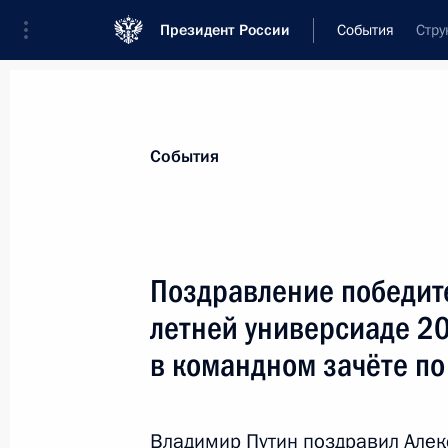
Президент России
События
Стру
Президент
Администрация
Государст
Новости
Сведения о комиссиях и совет
События
Отдельная комиссия или совет
Все комиссии и советы
Поздравление победит
летней универсиаде 20
в командном зачёте по
Показа
Владимир Путин поздравил Алек