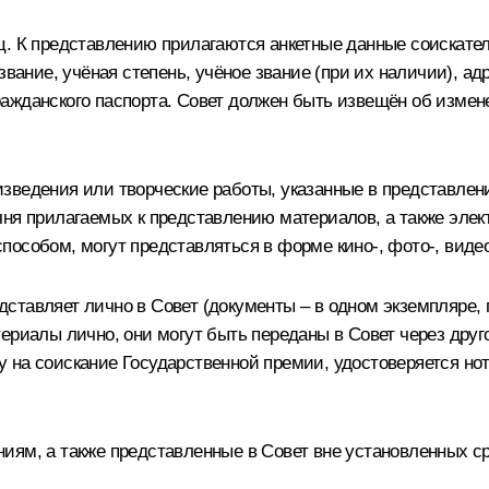
. К представлению прилагаются анкетные данные соискател
звание, учёная степень, учёное звание (при их наличии), а
ажданского паспорта. Совет должен быть извещён об измен
изведения или творческие работы, указанные в представле
чня прилагаемых к представлению материалов, а также эле
особом, могут представляться в форме кино-, фото-, видео
ставляет лично в Совет (документы – в одном экземпляре, 
ериалы лично, они могут быть переданы в Совет через друг
 на соискание Государственной премии, удостоверяется но
иям, а также представленные в Совет вне установленных ср