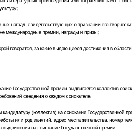
 литературных произведений или творческих работ соискат
ультуру;
 иных наград, свидетельствующих о признании его творчески
кже международные премии, награды и призы;
орой говорится, за какие выдающиеся достижения в области
кание Государственной премии выдвигается коллектив соиск
ебований сведения о каждом соискателе.
кандидатуру (коллектив) на соискание Государственной п
 работы или род занятий, адрес места жительства, номер те
 выдвижения на соискание Государственной премии.