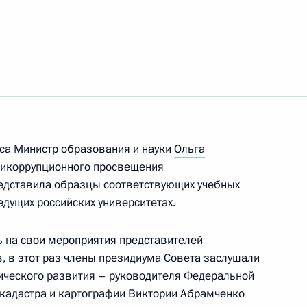
X Всемирной летней
 соревнованиях по спортивной
ях Дарье Спиридоновой
са Министр образования и науки
Ольга
емирной летней универсиады
тикоррупционного просвещения
х по тхэквондо Борису
редставила образцы соответствующих учебных
едущих российских университетах.
ь на свои мероприятия представителей
, в этот раз члены президиума Совета заслушали
ического развития – руководителя Федеральной
 кадастра и картографии Виктории Абрамченко