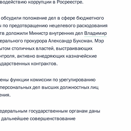
иводействию коррупции в Росреестре.
противодействию коррупции
 обсудили положение дел в сфере бюджетного
ты по предотвращению нецелевого расходования
тв доложили Министр внутренних дел
Владимир
нерального прокурора Александр Буксман. Мэр
ытом столичных властей, выстраивающих
емирной летней универсиады
нтроля, активно внедряющих казначейские
ях по фехтованию на шпагах
ударственных контрактов.
жены функции комиссии по урегулированию
 персональных дел высших должностных лиц
ения.
спортивной гимнастике,
федеральным государственным органам даны
аниях на XXIX Всемирной
а дальнейшее совершенствование
айбэе