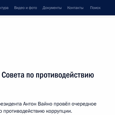
ктура
Видео и фото
Документы
Контакты
Поиск
венный Совет
Совет Безопасности
Комиссии и советы
ах
август, 2017
Показать
 Совета по противодействию
езидента Антон Вайно провёл очередное
о противодействию коррупции.
ть следующие материалы