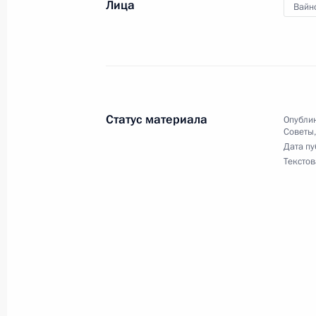
Лица
Вайн
12 августа 2017 года, суббота
Поздравление победительнице чем
атлетике в соревнованиях по прыж
Ласицкене
12 августа 2017 года, 23:00
Статус материала
Опублик
Советы
Дата пу
Текстов
5 августа 2017 года, суббота
Заседание Совета по развитию мес
5 августа 2017 года, 19:30
Киров
31 июля 2017 года, понедельник