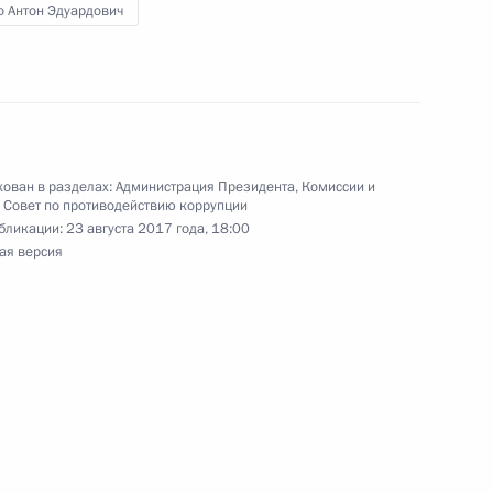
о Антон Эдуардович
пионата мира по лёгкой
кам в высоту Марии
ован в разделах:
Администрация Президента
,
Комиссии и
,
Совет по противодействию коррупции
бликации:
23 августа 2017 года, 18:00
ая версия
тного самоуправления
:
13