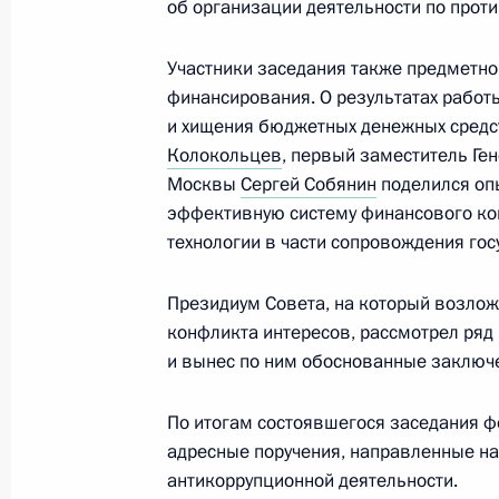
об организации деятельности по прот
Заседание президиума Совета по 
23 августа 2017 года, 18:00
Участники заседания также предметно
финансирования. О результатах рабо
и хищения бюджетных денежных средс
21 августа 2017 года, понедельник
Колокольцев
, первый заместитель Ге
Москвы
Сергей Собянин
поделился оп
Поздравление победителю XXIX Вс
эффективную систему финансового ко
2017 года в Тайбэе в соревновани
технологии в части сопровождения гос
Сергею Биде
Президиум Совета, на который возло
21 августа 2017 года, 20:00
конфликта интересов, рассмотрел ряд
и вынес по ним обоснованные заключ
Поздравление женской сборной по 
По итогам состоявшегося заседания 
победившей в командных соревнов
адресные поручения, направленные н
летней универсиаде 2017 года в Т
антикоррупционной деятельности.