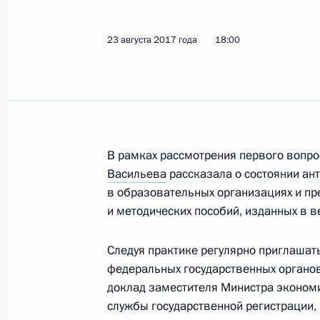
Поздравление победительнице XXI
23 августа 2017 года
18:00
универсиады 2017 года в Тайбэе в
гимнастике в упражнении на брусь
24 августа 2017 года, 11:10
В рамках рассмотрения первого вопро
Поздравление победителю XXIX Вс
Васильева
рассказала о состоянии ан
2017 года в Тайбэе в соревнования
в образовательных организациях и п
Краснову
и методических пособий, изданных в в
24 августа 2017 года, 11:00
Следуя практике регулярно приглашат
федеральных государственных органов
доклад заместителя Министра эконом
23 августа 2017 года, среда
службы государственной регистрации,