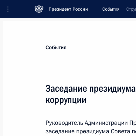
Президент России
События
Стру
Президент
Администрация
Государст
Новости
Сведения о комиссиях и совет
События
Отдельная комиссия или совет
Все комиссии и советы
Заседание президиума
коррупции
Руководитель Администрации Пр
заседание президиума Совета п
Показа