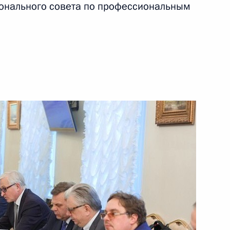
онального совета по профессиональным
кадровой политики
комиссии
5
8м
:
5