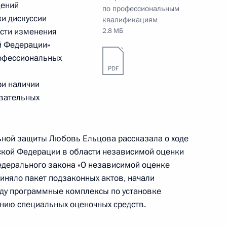
дений
по профессиональным
ки дискуссии
квалификациям
ести изменения
2.8 МБ
й Федерации»
рофессиональных
PDF
ри наличии
по профессиональным
3
вательных
ьной защиты Любовь Ельцова рассказала о ходе
ской Федерации в области независимой оценки
едерального закона «О независимой оценке
иняло пакет подзаконных актов, начали
алидов
оду программные комплексы по установке
нию специальных оценочных средств.