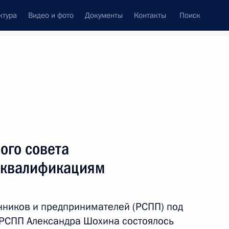
ктура
Видео и фото
Документы
Контакты
Поиск
венный Совет
Совет Безопасности
Комиссии и советы
ах
апрель, 2017
Показать
ого совета
 квалификациям
ников и предпринимателей (РСПП) под
 РСПП Александра Шохина состоялось
ть следующие материалы