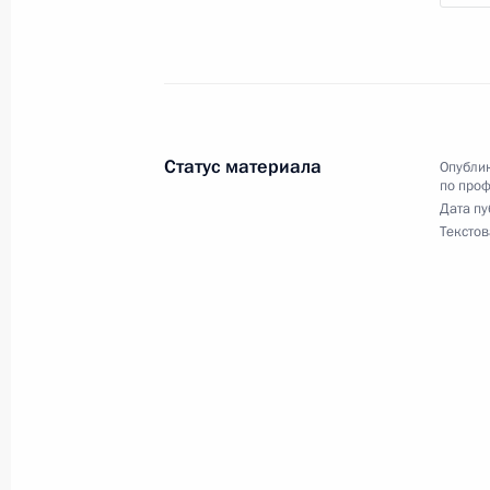
Объявлены лауреаты премий Прези
культуры и за произведения для д
22 марта 2017 года, 14:00
Статус материала
Опублик
по про
21 марта 2017 года, вторник
Дата пу
Текстов
Заседание Совета по стратегическ
проектам
21 марта 2017 года, 15:00
Москва, Кремль
Заседание Комиссии по вопросам 
в правоохранительных органах
21 марта 2017 года, 13:30
Москва