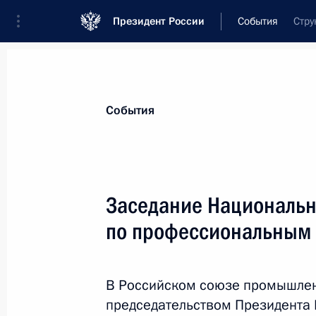
Президент России
События
Стру
Президент
Администрация
Государст
Новости
Сведения о комиссиях и совет
События
Отдельная комиссия или совет
Все комиссии и советы
Заседание Национальн
по профессиональным
В Российском союзе промышлен
председательством Президента
Показа