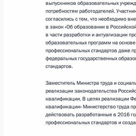
объединениями
выпускников образовательных учреж
потребностям работодателей. Участни
30 марта 2017 года, 17:00
согласились с тем, что необходимо вн
в закон «Об образовании в Российско
в части разработки и актуализации п
29 марта 2017 года, среда
образовательных программ на основе
профессиональных стандартов даже п
Заседание Национального совета 
федеральных государственных образо
квалификациям
стандартов.
29 марта 2017 года, 18:00
Заместитель Министра труда и социал
реализации законодательства Россий
квалификации. В целях реализации Ф
28 марта 2017 года, вторник
квалификации» Министерство труда пр
Заседание Комиссии по делам инв
действовать разработанные в 2016 г
профессиональных стандартов и созда
28 марта 2017 года, 17:00