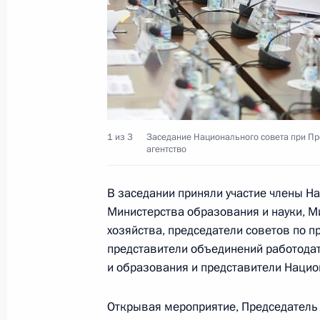
20 апреля 2017 года, 14:30
Москва, Кремль
18 апреля 2017 года, вторник
Заседание президиума Совета по 
18 апреля 2017 года, 18:00
Москва, Кремль
1 из 3
Заседание Национального совета при П
агентство
11 апреля 2017 года, вторник
В заседании приняли участие члены Н
Министерства образования и науки, М
Заседание Комиссии по вопросам 
хозяйства, председатели советов по
представители объединений работодат
11 апреля 2017 года, 16:00
и образования и представители Нацио
Открывая мероприятие, Председатель
2 апреля 2017 года, воскресенье