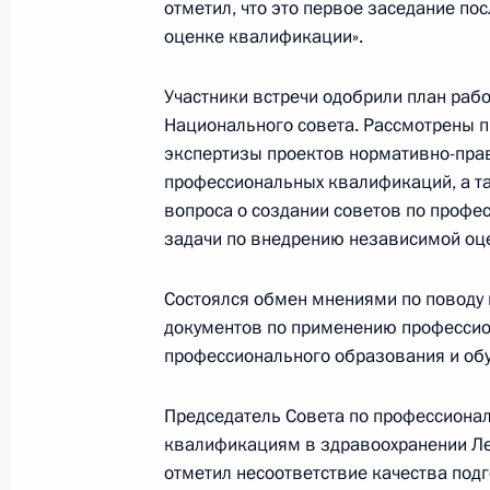
отметил, что это первое заседание по
оценке квалификации».
Протокол заседания Совета по стр
и приоритетным проектам
Участники встречи одобрили план рабо
2 апреля 2017 года, 18:00
Национального совета. Рассмотрены 
экспертизы проектов нормативно-пра
профессиональных квалификаций, а т
31 марта 2017 года, пятница
вопроса о создании советов по проф
задачи по внедрению независимой оце
О приёме документов на соискани
в области науки и инноваций для 
Состоялся обмен мнениями по поводу
31 марта 2017 года, 14:00
документов по применению профессио
профессионального образования и обу
Председатель Совета по профессион
30 марта 2017 года, четверг
квалификациям в здравоохранении Л
Заседание Совета по взаимодейст
отметил несоответствие качества под