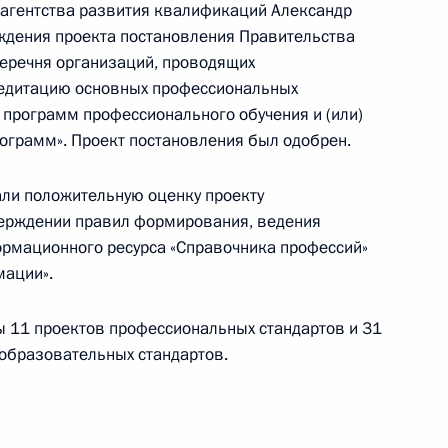
 агентства развития квалификаций Александр
ждения проекта постановления Правительства
отовке к заседанию Совета
еречня организаций, проводящих
и спорта
едитацию основных профессиональных
программ профессионального обучения и (или)
ограмм». Проект постановления был одобрен.
али положительную оценку проекту
верждении правил формирования, ведения
ельному рассмотрению
ормационного ресурса «Справочника профессий»
деральных судов
мации».
ы 11 проектов профессиональных стандартов и 31
образовательных стандартов.
дым деятелям культуры
17
25м