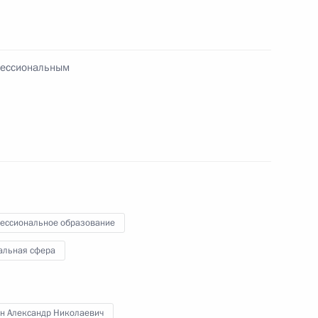
фессиональным
лся с уполномоченным
1
переселенцев
ком
ессиональное образование
оенно-технического
2
4м
сударствами
альная сфера
н Александр Николаевич