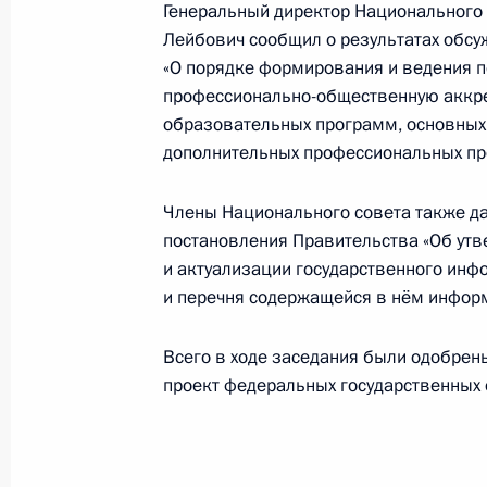
Генеральный директор Национального
Лейбович сообщил о результатах обсу
Заседание рабочей группы по подг
«О порядке формирования и ведения п
по развитию физической культуры 
профессионально-общественную аккр
28 марта 2017 года, 12:00
образовательных программ, основных 
дополнительных профессиональных пр
Члены Национального совета также д
24 марта 2017 года, пятница
постановления Правительства «Об ут
Заседание Комиссии по предварит
и актуализации государственного инф
кандидатур на должности судей фе
и перечня содержащейся в нём инфор
24 марта 2017 года, 16:00
Всего в ходе заседания были одобрен
проект федеральных государственных 
Вручение премий Президента моло
и за произведения для детей