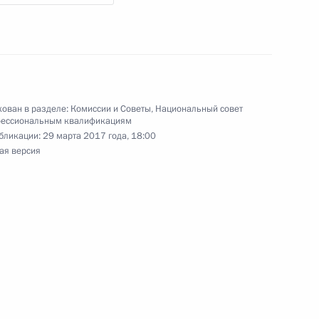
дента для молодых деятелей
етей и юношества 2016 года
ован в разделе:
Комиссии и Советы
,
Национальный совет
фессиональным квалификациям
бликации:
29 марта 2017 года, 18:00
ая версия
ому развитию и приоритетным
:
15
кадровой политики