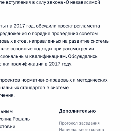
сле вступления в силу закона «О независимой
атегическому развитию
ты на 2017 год, обсудили проект регламента
предложения о порядке проведения советом
вовых актов, направленных на развитие системы
акже основные подходы при рассмотрении
ессиональным квалификациям. Обсуждались
нки квалификации в 2017 году.
е премии Президента
молодых учёных
 проектов нормативно-правовых и методических
нальных стандартов в системе
чения.
Дополнительно
альным
еонид Рошаль
Протокол заседания
вию с религиозными
5
готовки
Национального совета