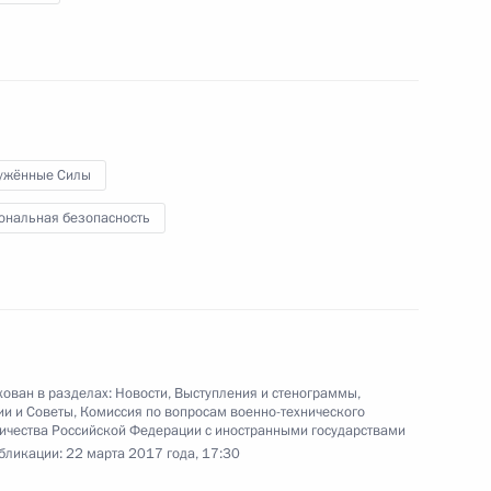
24 марта 2017 года
Аудио, 25 мин.
Владимир Путин вручил премии
Президента молодым деятелям
культуры и премии Президента
в области литературы и искусства
ужённые Силы
за произведения для детей
и юношества за 2016 год.
ональная безопасность
Церемония состоялась
в преддверии Дня работника
культуры, отмечаемого 25 марта.
ован в разделах:
Новости
,
Выступления и стенограммы
,
Пленарное заседание съезда
ии и Советы
,
Комиссия по вопросам военно-технического
РСПП
ичества Российской Федерации с иностранными государствами
бликации:
22 марта 2017 года, 17:30