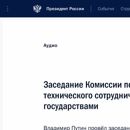
Президент России
События
Стру
Видеозаписи
Фотографии
Аудиозапи
Все материалы
Выступления
Совещан
Аудио
Показа
Заседание Комиссии п
технического сотрудни
Владимир Путин выразил
государствами
соболезнования семьям погибших
и пострадавшим при взрыве
в метро в Санкт-Петербурге
Владимир Путин провёл заседан