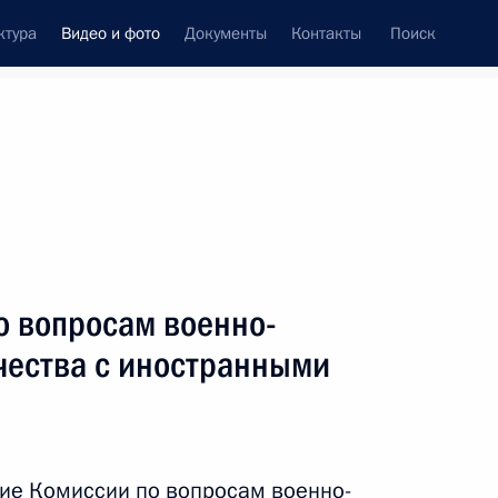
ктура
Видео и фото
Документы
Контакты
Поиск
си
ия, встречи
Встречи со СМИ
апрель, 2017
ть следующие материалы
о вопросам военно-
чества с иностранными
Международный форум
«Арктика – территория
диалога»
ие Комиссии по вопросам военно-