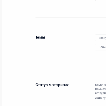
27 марта 2017 года
Аудио, 3 мин.
Владимир Путин присутствовал
на торжественном вечере,
посвящённом Дню войск
национальной гвардии России,
Темы
Воор
который впервые отмечается
в 2017 году.
Наци
Статус материала
Опублик
Заседание Комиссии по вопросам
Комисс
военно-технического
сотрудн
сотрудничества с иностранными
Дата пу
государствами