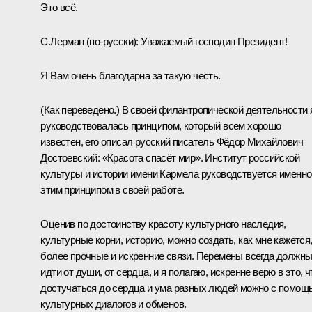
Это всё.
С.Лерман
(по‑русски)
:
Уважаемый господин Президент!
Я Вам очень благодарна за такую честь.
(Как переведено.)
В своей филантропической деятельности 
руководствовалась принципом, который всем хорошо
известен, его описал русский писатель Фёдор Михайлович
Достоевский: «Красота спасёт мир». Институт российской
культуры и истории имени Кармела руководствуется именно
этим принципом в своей работе.
Оценив по достоинству красоту культурного наследия,
культурные корни, историю, можно создать, как мне кажется
более прочные и искренние связи. Перемены всегда должн
идти от души, от сердца, и я полагаю, искренне верю в это, ч
достучаться до сердца и ума разных людей можно с помощ
культурных диалогов и обменов.