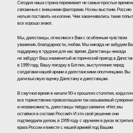
Сегодня наша страна переживает не самые простые времена
связанные с внешними факторами. Но мы выстоим. Россию
нельзя поставить на колени. Чем заканчивались такие попыт
все хорошо знают.
Мы, дагестанцы, относимся к Вам с особенным чувством
уважения, благодарности, любви. Мы никогда не забудем В
поддержку в трудное для нас время. Дагестанцы никогда
не забудут Ваш знаменитый исторический приезд в Дагеста
в 1999 году, Вашу поездку в Ботлих, выступление перед
солдатами нашей армии и дагестанскими ополченцами. Вы
дали высокую оценку Дагестану и дагестанцам.
В смутное время в начале 90-х прошлого столетия, когда поч
все торжественно провозглашали так называемый суверени
и независимость, дагестанцы твёрдо заявили: «Нет, мы
остаёмся в составе России!» И это своё решение они
подтвердили делом, в 1999 году с оружием в руках встретил
врага России и вместе с нашей армией под Вашим