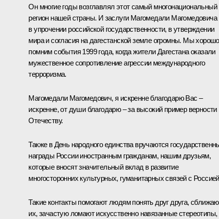
Он многие годы возглавлял этот самый многонациональный
регион нашей страны. И заслуги Магомедали Магомедовича
в упрочении российской государственности, в утверждении
мира и согласия на дагестанской земле огромны. Мы хорош
помним события 1999 года, когда жители Дагестана оказали
мужественное сопротивление агрессии международного
терроризма.
Магомедали Магомедович, я искренне благодарю Вас –
искренне, от души благодарю – за высокий пример верности
Отечеству.
Также в День народного единства вручаются государственн
награды России иностранным гражданам, нашим друзьям,
которые вносят значительный вклад в развитие
многосторонних культурных, гуманитарных связей с Россией
Такие контакты помогают людям понять друг друга, сближаю
их, зачастую ломают искусственно навязанные стереотипы, 