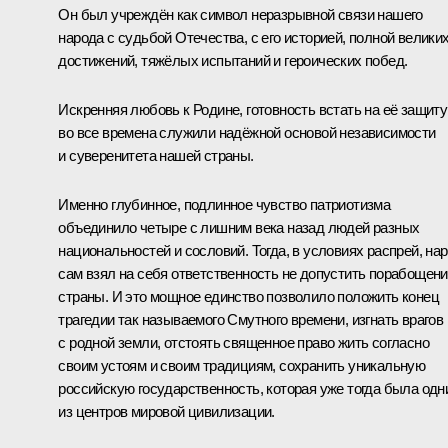
Он был учреждён как символ неразрывной связи нашего
народа с судьбой Отечества, с его историей, полной велики
достижений, тяжёлых испытаний и героических побед.
Искренняя любовь к Родине, готовность встать на её защиту
во все времена служили надёжной основой независимости
и суверенитета нашей страны.
Именно глубинное, подлинное чувство патриотизма
объединило четыре с лишним века назад людей разных
национальностей и сословий. Тогда, в условиях распрей, на
сам взял на себя ответственность не допустить порабощен
страны. И это мощное единство позволило положить конец
трагедии так называемого Смутного времени, изгнать врагов
с родной земли, отстоять священное право жить согласно
своим устоям и своим традициям, сохранить уникальную
российскую государственность, которая уже тогда была одн
из центров мировой цивилизации.