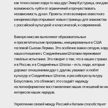
как точно сказал когда‑то наш друг Эмир Кустурица, они даю
возможность «уйти от ограничений и прочувствовать
независимость духа». Проекты этого всемирно известного
кинорежиссёра открывают новые страницы для знакомства
с российской культурой: и классической, и современной.
Важную миссию выполняют образовательные
и просветительские программы, инициированные в США
госпожой Сьюзан Лерман. Это особенно важно сегодня, когд
наши отношения с Соединёнными Штатами переживают
тяжёлые испытания. Это говорит о том, что в наших странах
и в России, и в Соединённых Штатах – есть люди, которые
дорожат отношениями друг с другом, уважают и любят
культуру и Соединённых Штатов, и российскую культуру.
Безусловно, это сближает, это создаёт надежду
на полноформатное восстановление наших отношений во и
интересов наших народов.
Укреплению связей между Россией и Китаем способствуют