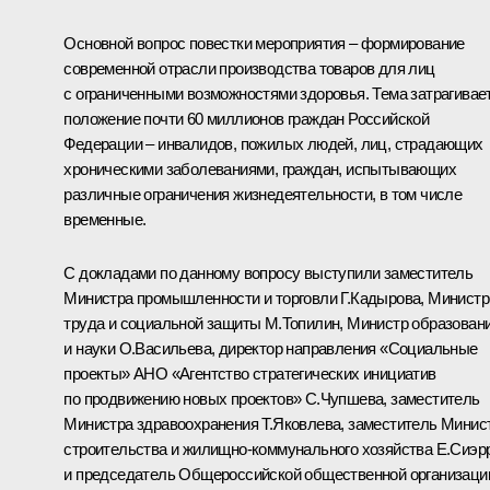
Основной вопрос повестки мероприятия – формирование
современной отрасли производства товаров для лиц
с ограниченными возможностями здоровья. Тема затрагивае
положение почти 60 миллионов граждан Российской
Федерации – инвалидов, пожилых людей, лиц, страдающих
хроническими заболеваниями, граждан, испытывающих
различные ограничения жизнедеятельности, в том числе
временные.
С докладами по данному вопросу выступили заместитель
Министра промышленности и торговли Г.Кадырова, Министр
труда и социальной защиты
М.Топилин
, Министр образован
и науки
О.Васильева
, директор направления «Социальные
проекты» АНО «Агентство стратегических инициатив
по продвижению новых проектов» С.Чупшева, заместитель
Министра здравоохранения Т.Яковлева, заместитель Минис
строительства и жилищно-коммунального хозяйства Е.Сиэр
и председатель Общероссийской общественной организаци