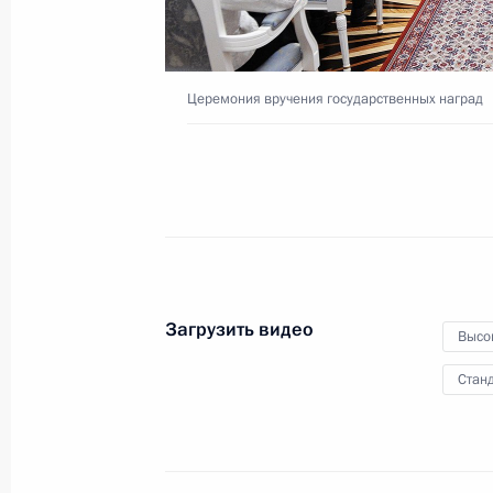
Церемония вручения государственных наград
Торжественный вечер,
посвящённый Дню
работника органов
безопасности
19 декабря 2015 года
Видео, 6 мин.
Загрузить видео
Высо
Станд