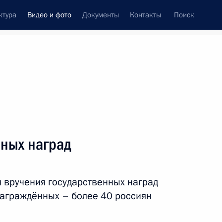
ктура
Видео и фото
Документы
Контакты
Поиск
си
ия, встречи
Встречи со СМИ
декабрь, 2015
ть следующие материалы
нных наград
ренция Владимира Путина
 вручения государственных наград
аграждённых – более 40 россиян
ео, 3 ч.