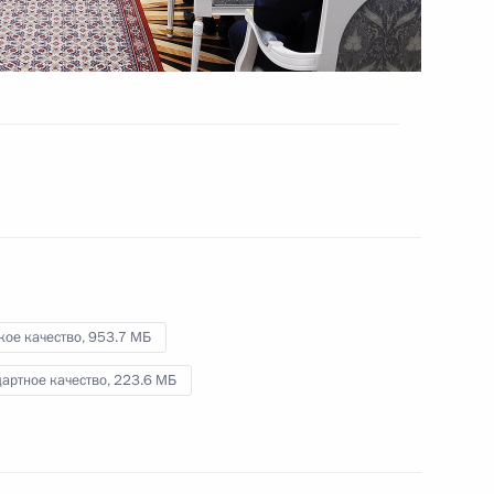
Заявления для прессы
по итогам российско-
белорусских переговоров
15 декабря 2015 года
Видео, 14 мин.
кое качество,
953.7 МБ
артное качество,
223.6 МБ