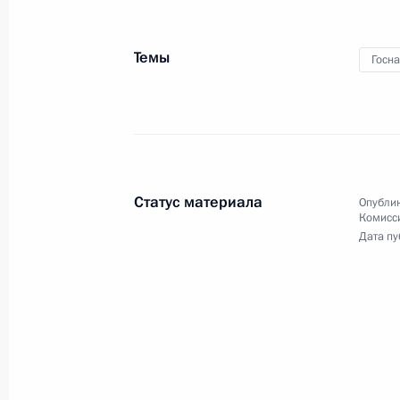
Темы
Госн
Пленарное заседание 
международного культ
14 декабря 2015 года
Санкт-Петербург
Статус материала
Опублик
Комисс
Дата пу