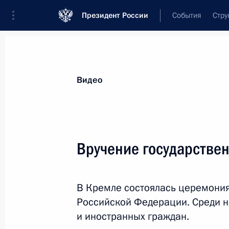
Президент России
События
Стру
Видеозаписи
Фотографии
Аудиозапи
Все материалы
Выступления
Совещан
Видео
Показа
Вручение государстве
Большая пресс-конфе
В Кремле состоялась церемония
Российской Федерации. Среди н
и иностранных граждан.
17 декабря 2015 года
Москва
Вид