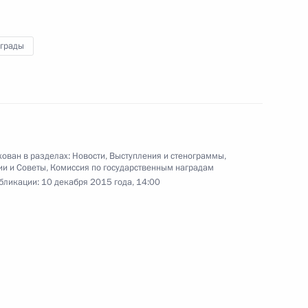
аграды
Санкт-Петербургского
урного форума
Видео, 7 мин.
ован в разделах:
Новости
,
Выступления и стенограммы
,
ии и Советы
,
Комиссия по государственным наградам
бликации:
10 декабря 2015 года, 14:00