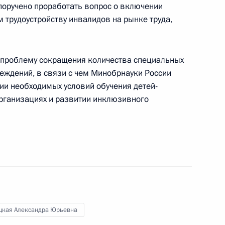
 поручено проработать вопрос о включении
 трудоустройству инвалидов на рынке труда,
развития авиации общего
 проблему сокращения количества специальных
еждений, в связи с чем Минобрнауки России
ии необходимых условий обучения детей-
рганизациях и развитии инклюзивного
кадровой политики
цкая Александра Юрьевна