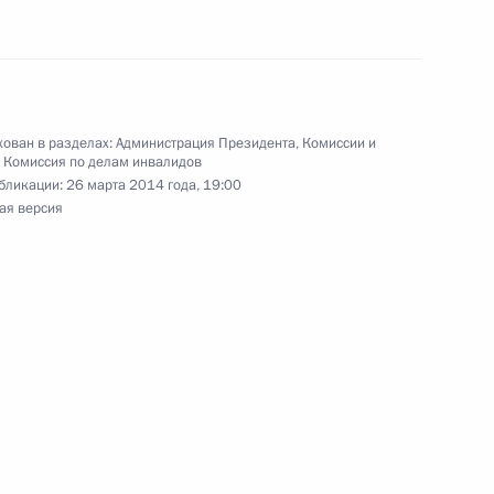
ической культуры и спорта
9
12м
ован в разделах:
Администрация Президента
,
Комиссии и
Российской Федерации
49
7м
,
Комиссия по делам инвалидов
бликации:
26 марта 2014 года, 19:00
ая версия
те по предварительному
ости судей федеральных