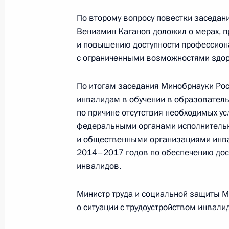
Перечень поручений по итогам зас
По второму вопросу повестки заседан
физической культуры и спорта
Вениамин Каганов доложил о мерах, 
8 апреля 2014 года, 12:20
и повышению доступности профессион
с ограниченными возможностями здор
По итогам заседания Минобрнауки Ро
4 апреля 2014 года, пятница
инвалидам в обучении в образовател
Поездка заместителя Руководител
по причине отсутствия необходимых у
Магомедсалама Магомедова в Яма
федеральными органами исполнительн
округ
и общественными организациями инва
2014–2017 годов по обеспечению дос
4 апреля 2014 года, 16:00
инвалидов.
Министр труда и социальной защиты 
26 марта 2014 года, среда
о ситуации с трудоустройством инвали
Заседание Комиссии при Президен