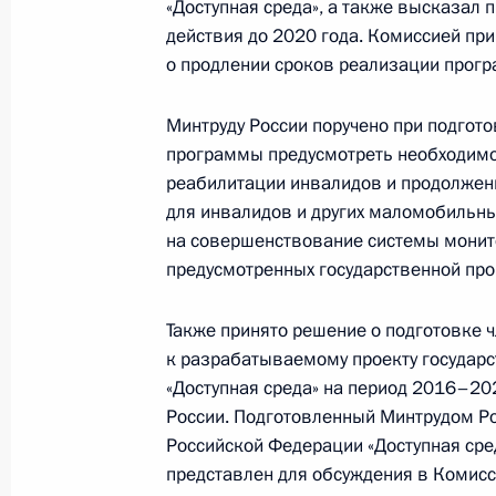
9 апреля 2014 года, среда
«Доступная среда», а также высказал 
действия до 2020 года. Комиссией пр
Заседание Комиссии по вопросам 
о продлении сроков реализации прог
9 апреля 2014 года, 19:00
Минтруду России поручено при подгот
программы предусмотреть необходимо
реабилитации инвалидов и продолжен
8 апреля 2014 года, вторник
для инвалидов и других маломобильны
Заседание президиума Совета по 
на совершенствование системы монит
предусмотренных государственной пр
8 апреля 2014 года, 20:00
Также принято решение о подготовке
к разрабатываемому проекту государ
Заседание рабочей группы Экономи
«Доступная среда» на период 2016–202
России. Подготовленный Минтрудом Р
8 апреля 2014 года, 15:00
Москва
Российской Федерации «Доступная сре
представлен для обсуждения в Комисс