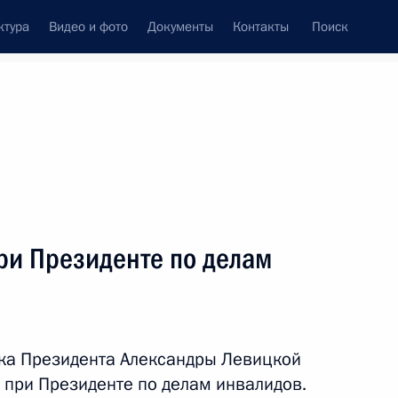
ктура
Видео и фото
Документы
Контакты
Поиск
венный Совет
Совет Безопасности
Комиссии и советы
ах
апрель, 2014
Показать
ри Президенте по делам
ка Президента Александры Левицкой
 при Президенте по делам инвалидов.
ть следующие материалы