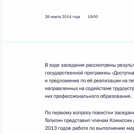
18 апреля 2014 года, пятница
26 марта 2014 года
19:00
Семинар-совещание по вопросам р
национальной политики в субъект
18 апреля 2014 года, 18:30
Улан-Удэ
В ходе заседания рассмотрены резул
государственной программы «Доступна
16 апреля 2014 года, среда
и предложения по её реализации на п
направленных на содействие трудоустр
Образован Национальный совет пр
них профессионального образования.
по профессиональным квалификац
16 апреля 2014 года, 18:00
По первому вопросу повестки заседан
Топилин представил членам Комиссии 
2013 годов работе по выполнению ме