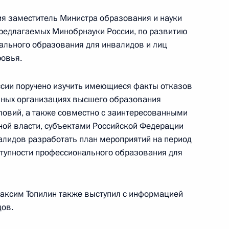
едания Совета по развитию
ия заместитель Министра образования и науки
предлагаемых Минобрнауки России, по развитию
ального образования для инвалидов и лиц
овья.
ссии поручено изучить имеющиеся факты отказов
ьных организациях высшего образования
я Администрации Президента
2
словий, а также совместно с заинтересованными
ло-Ненецкий автономный
ой власти, субъектами Российской Федерации
лидов разработать план мероприятий на период
тупности профессионального образования для
Максим Топилин также выступил с информацией
дов.
те по делам инвалидов