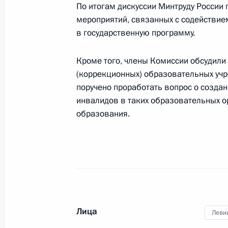
По итогам дискуссии Минтруду России
26 марта 2014 года, 19:00
мероприятий, связанных с содействием
в государственную программу.
Заседание Комиссии по вопросам 
Кроме того, члены Комиссии обсудили
назначения
(коррекционных) образовательных учр
поручено проработать вопрос о создан
26 марта 2014 года, 18:00
Москва
инвалидов в таких образовательных о
образования.
Заседание Комиссии по вопросам 
в правоохранительных органах
26 марта 2014 года, 16:00
Лица
24 марта 2014 года, понедельник
Леви