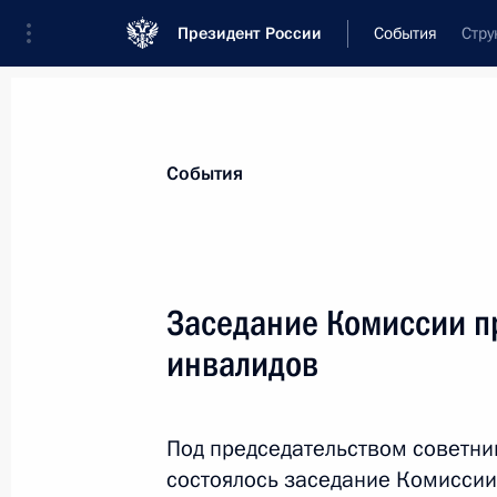
Президент России
События
Стру
Президент
Администрация
Государст
Новости
Сведения о комиссиях и совет
События
Отдельная комиссия или совет
Все комиссии и советы
Заседание Комиссии п
инвалидов
Под председательством советни
состоялось заседание Комиссии
Показа