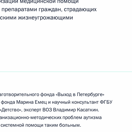
анизации медицинской помощи
 препаратами граждан, страдающих
ческими жизнеугрожающими
 Государственных премий
д
 межнациональным
аготворительного фонда «Выход в Петербурге»
 фонда Марина Емец и научный консультант ФГБУ
«Детство», эксперт ВОЗ Владимир Касаткин.
ганизационно-методических проблем аутизма
ю системной помощи таким больным.