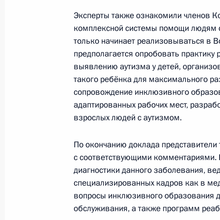
Заседание Комиссии по вопросам 
Эксперты также ознакомили членов К
10 сентября 2013 года, 19:00
комплексной системы помощи людям с
только начинает реализовываться в В
предполагается опробовать практику 
6 сентября 2013 года, пятница
выявлению аутизма у детей, организ
такого ребёнка для максимального ра
Заседание Комиссии по делам инв
сопровождение инклюзивного образов
6 сентября 2013 года, 17:30
адаптированных рабочих мест, разра
взрослых людей с аутизмом.
По окончанию доклада представители 
4 сентября 2013 года, среда
с соответствующими комментариями. 
Заседание Совета по развитию гр
диагностики данного заболевания, вед
и правам человека
специализированных кадров как в мед
вопросы инклюзивного образования де
4 сентября 2013 года, 18:10
Москва, Кремл
обслуживания, а также программ реа