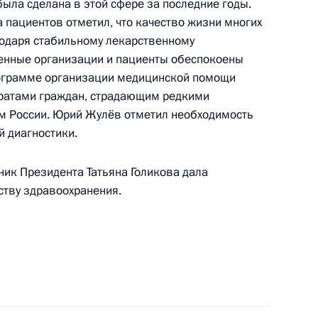
была сделана в этой сфере за последние годы.
 пациентов отметил, что качество жизни многих
годаря стабильному лекарственному
венные организации и пациенты обеспокоены
ограмме организации медицинской помощи
вой с Днём рождения
ратами граждан, страдающим редкими
м России. Юрий Жулёв отметил необходимость
й диагностики.
ик Президента Татьяна Голикова дала
ству здравоохранения.
жилищной политике