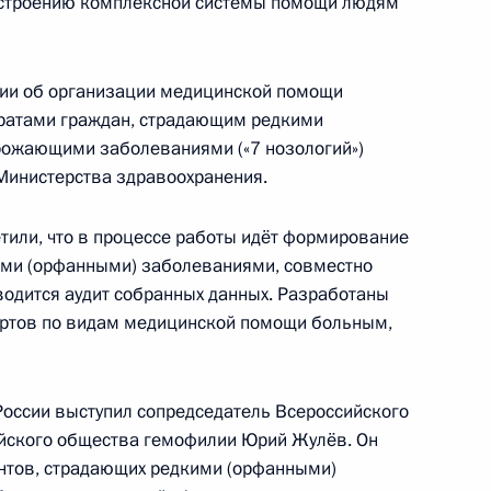
построению комплексной системы помощи людям
кадровой политики
сии об организации медицинской помощи
ратами граждан, страдающим редкими
рожающими заболеваниями («7 нозологий»)
Министерства здравоохранения.
тили, что в процессе работы идёт формирование
противодействию коррупции
ими (орфанными) заболеваниями, совместно
одится аудит собранных данных. Разработаны
артов по видам медицинской помощи больным,
оссии выступил сопредседатель Всероссийского
ика
ийского общества гемофилии Юрий Жулёв. Он
ентов, страдающих редкими (орфанными)