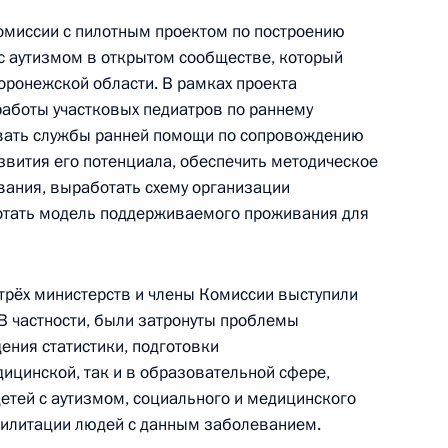
гражданства
омиссии с пилотным проектом по построению
 аутизмом в открытом сообществе, который
оронежской области. В рамках проекта
работы участковых педиатров по раннему
овать службы ранней помощи по сопровождению
звития его потенциала, обеспечить методическое
алидов
ания, выработать схему организации
ботать модель поддерживаемого проживания для
трёх министерств и члены Комиссии выступили
В частности, были затронуты проблемы
ажданского общества
6
23м
ения статистики, подготовки
ицинской, так и в образовательной сфере,
тей с аутизмом, социального и медицинского
ь
билитации людей с данным заболеванием.