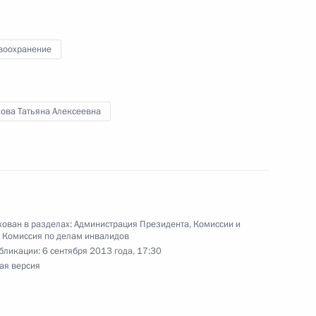
нию кандидатур на должности
воохранение
кова Татьяна Алексеевна
ы в Казани
7
7м
ть, учебно-тренировочный центр
ован в разделах:
Администрация Президента
,
Комиссии и
,
Комиссия по делам инвалидов
бликации:
6 сентября 2013 года, 17:30
ая версия
кадровой политики