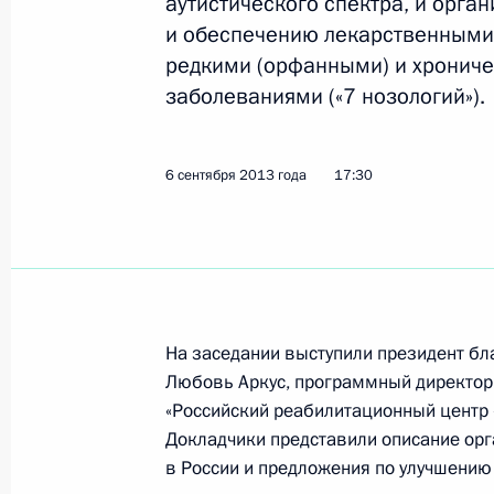
аутистического спектра, и орг
и обеспечению лекарственными
редкими (орфанными) и хрони
О приёме документов на соискание
Российской Федерации за 2013 го
заболеваниями («7 нозологий»).
20 сентября 2013 года, 11:30
6 сентября 2013 года
17:30
19 сентября 2013 года, четверг
Заседание президиума Совета по
отношениям
19 сентября 2013 года, 16:00
На заседании выступили президент бл
Любовь Аркус, программный директор
«Российский реабилитационный центр 
Докладчики представили описание ор
10 сентября 2013 года, вторник
в России и предложения по улучшени