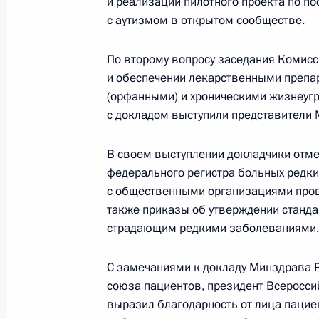
и реализации пилотного проекта по 
с аутизмом в открытом сообществе.
Заседание Комиссии по вопросам 
в правоохранительных органах
По второму вопросу заседания Комис
21 августа 2013 года, 14:30
и обеспечении лекарственными препа
(орфанными) и хроническими жизнеуг
с докладом выступили представители 
15 августа 2013 года, четверг
В своем выступлении докладчики отме
Заседание президиума Совета по 
федерального регистра больных редк
15 августа 2013 года, 18:30
Москва
с общественными организациями пров
также приказы об утверждении станд
страдающим редкими заболеваниями.
10 августа 2013 года, суббота
С замечаниями к докладу Минздрава Р
Поздравление с Днём физкультурн
союза пациентов, президент Всеросс
выразил благодарность от лица паци
10 августа 2013 года, 10:00