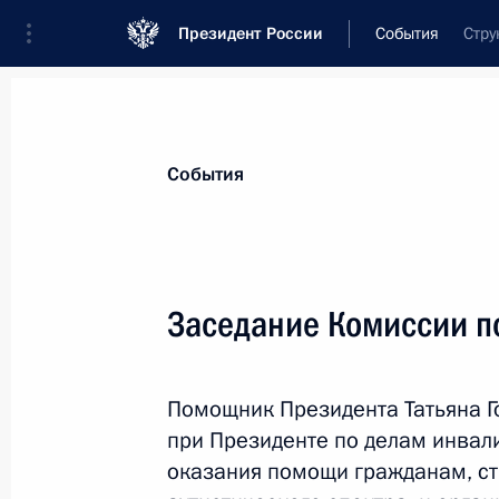
Президент России
События
Стру
Президент
Администрация
Государст
Новости
Сведения о комиссиях и совет
События
Отдельная комиссия или совет
Все комиссии и советы
Заседание Комиссии п
Помощник Президента Татьяна Г
при Президенте по делам инва
оказания помощи гражданам, с
Показа