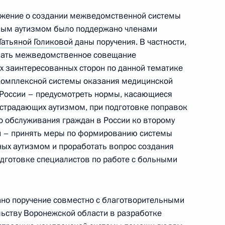
ожение о создании межведомственной системы
ным аутизмом было поддержано членами
Татьяной Голиковой
даны поручения. В частности,
 премий Президента для
вать межведомственное совещание
3 год
х заинтересованных сторон по данной тематике
комплексной системы оказания медицинской
России – предусмотреть нормы, касающиеся
страдающих аутизмом, при подготовке поправок
го обслуживания граждан в России ко второму
ии – принять меры по формированию системы
тратегии развития ТЭК
7
17м
ых аутизмом и проработать вопрос создания
одготовке специалистов по работе с больными
ано поручение совместно с благотворительными
ьству Воронежской области в разработке