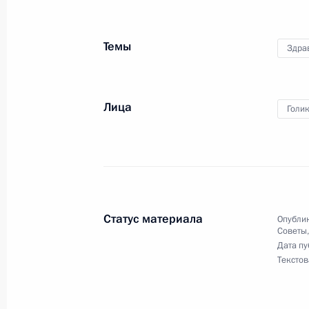
Заседание Комиссии по рассмотре
федеральных судей
Темы
Здра
25 июля 2013 года, 18:00
Лица
Голи
19 июля 2013 года, пятница
Встреча с участниками Универсиад
19 июля 2013 года, 18:30
Московская облас
«Новогорск»
Статус материала
Опублик
Советы
Дата пу
17 июля 2013 года, среда
Текстов
Заседание Комиссии по вопросам 
в правоохранительных органах