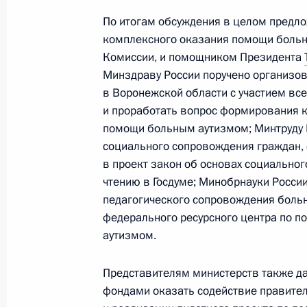
По итогам обсуждения в целом предл
1 сентября 2013 года, воскресенье
комплексного оказания помощи боль
Комиссии, и помощником Президента
О приёме документов на соискание
Минздраву России поручено организо
молодых деятелей культуры за 201
в Воронежской области с участием все
1 сентября 2013 года, 13:30
и проработать вопрос формирования 
помощи больным аутизмом; Минтруду 
социального сопровождения граждан, 
в проект закон об основах социально
26 августа 2013 года, понедельник
чтению в Госдуме; Минобрнауки Росс
Заседание Комиссии по вопросам с
педагогического сопровождения больн
и экобезопасности
федерального ресурсного центра по п
аутизмом.
26 августа 2013 года, 19:30
Кемерово
Представителям министерств также д
фондами оказать содействие правител
21 августа 2013 года, среда