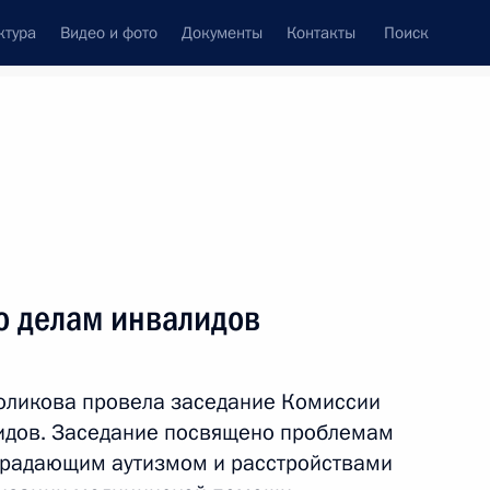
ктура
Видео и фото
Документы
Контакты
Поиск
венный Совет
Совет Безопасности
Комиссии и советы
ах
сентябрь, 2013
Показать
о делам инвалидов
оликова провела заседание Комиссии
лидов. Заседание посвящено проблемам
традающим аутизмом и расстройствами
ть следующие материалы