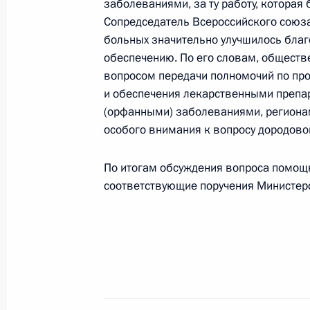
заболеваниями, за ту работу, которая 
Сопредседатель Всероссийского союза
больных значительно улучшилось бла
30 июля 2013 года, вторник
обеспечению. По его словам, общест
вопросом передачи полномочий по пр
Поздравление Ирине Винер-Усмано
и обеспечения лекарственными препа
30 июля 2013 года, 11:00
(орфанными) заболеваниями, региона
особого внимания к вопросу дородово
По итогам обсуждения вопроса помощн
29 июля 2013 года, понедельник
соответствующие поручения Министер
Создан Совет при Президенте по 
и повышению доступности жилья
29 июля 2013 года, 14:50
25 июля 2013 года, четверг