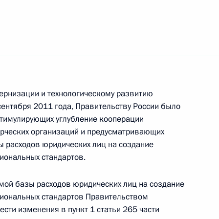
мпийских игр Константину
ернизации и технологическому развитию
сентября 2011 года, Правительству России было
стимулирующих углубление кооперации
импийских игр Фёдору
рческих организаций и предусматривающих
 расходов юридических лиц на создание
иональных стандартов.
мой базы расходов юридических лиц на создание
иональных стандартов Правительством
алимпийских игр
сти изменения в пункт 1 статьи 265 части