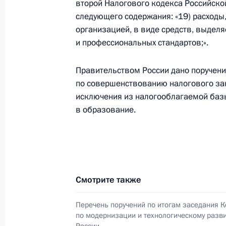
второй Налогового кодекса Российско
следующего содержания: «19) расход
организацией, в виде средств, выдел
и профессиональных стандартов;».
Поздравление чемпионке XIV Пара
Паутовой
Правительством России дано поручени
4 сентября 2012 года, 22:30
по совершенствованию налогового за
исключения из налогооблагаемой баз
в образование.
3 сентября 2012 года, понедельни
Поздравление чемпиону XIV Парали
Тарасову
3 сентября 2012 года, 23:30
Смотрите также
Перечень поручений по итогам заседания 
по модернизации и технологическому разв
Поздравление чемпионке XIV Пара