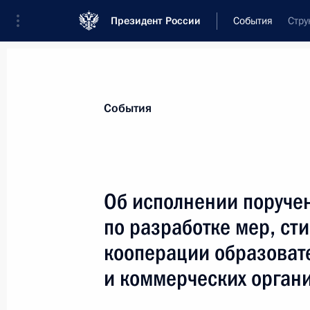
Президент России
События
Стру
Президент
Администрация
Государст
Новости
Сведения о комиссиях и совет
События
Отдельная комиссия или совет
Все комиссии и советы
Об исполнении поруче
по разработке мер, ст
кооперации образоват
и коммерческих орган
Показа