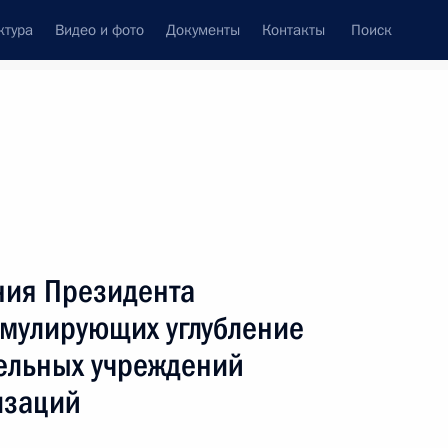
ктура
Видео и фото
Документы
Контакты
Поиск
венный Совет
Совет Безопасности
Комиссии и советы
ах
сентябрь, 2012
Показать
ния Президента
имулирующих углубление
ельных учреждений
изаций
ть следующие материалы