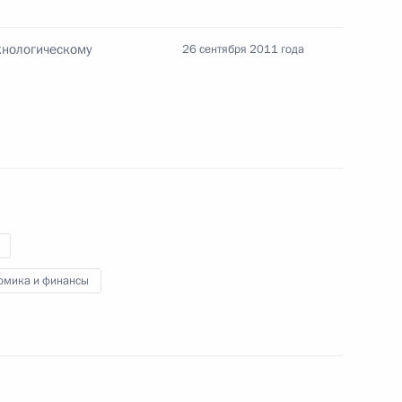
хнологическому
26 сентября 2011 года
ритетных национальных
ике
импийских игр Алексею
омика и финансы