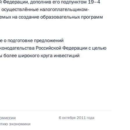
й Федерации, дополнив его подпунктом 19–4
ы, осуществлённые налогоплательщиком-
яемых на создание образовательных программ
лимпийских игр Елене
е о подготовке предложений
конодательства Российской Федерации с целью
ы более широкого круга инвестиций
к
мпийских игр Денису
Комиссии
6 октября 2011 года
итию экономики
лимпийских игр Раисе