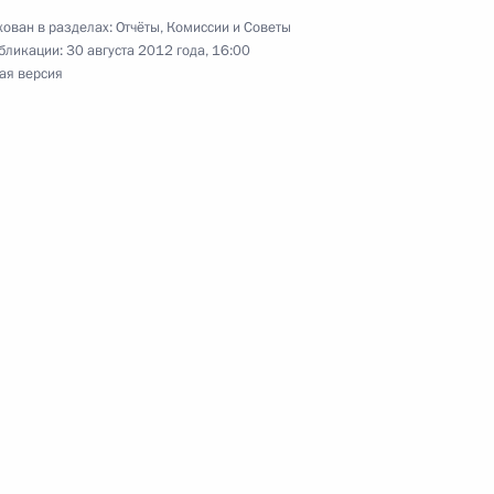
ован в разделах:
Отчёты
,
Комиссии и Советы
лимпийских игр Николь
бликации:
30 августа 2012 года, 16:00
ая версия
импийских игр Евгению
импийских игр Роману