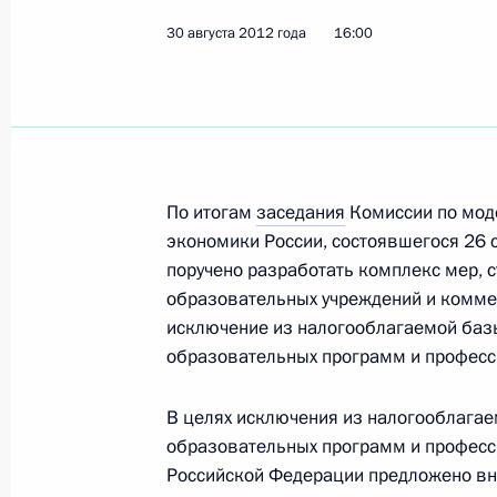
30 августа 2012 года
16:00
4 сентября 2012 года, вторник
Поздравление чемпиону XIV Парали
Лисенкову
4 сентября 2012 года, 23:30
По итогам
заседания
Комиссии по мод
экономики России, состоявшегося 26 
поручено разработать комплекс мер, 
Поздравление чемпиону XIV Парал
образовательных учреждений и комме
Триколичу
исключение из налогооблагаемой базы
4 сентября 2012 года, 23:10
образовательных программ и професс
В целях исключения из налогооблагае
образовательных программ и професс
Поздравление чемпионкам XIV Пар
Российской Федерации предложено вне
4 сентября 2012 года, 23:00