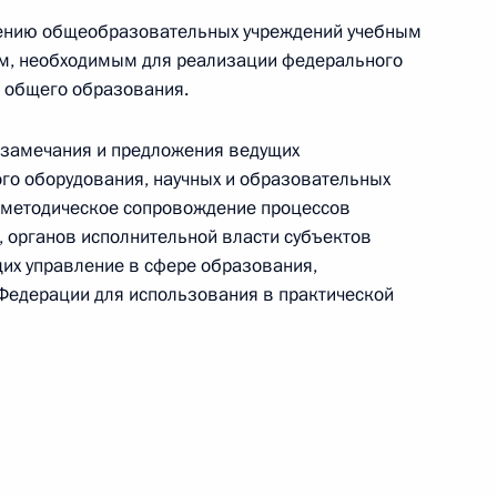
щих способы осуществления
ению общеобразовательных учреждений учебным
азования юридического лица
м, необходимым для реализации федерального
о общего образования.
 замечания и предложения ведущих
го оборудования, научных и образовательных
нта, касающегося снижения
-методическое сопровождение процессов
арственные внебюджетные
 органов исполнительной власти субъектов
нжиниринговыми компаниями
их управление в сфере образования,
Федерации для использования в практической
нта о повышении престижа
ходимых для решения
и технологического развития