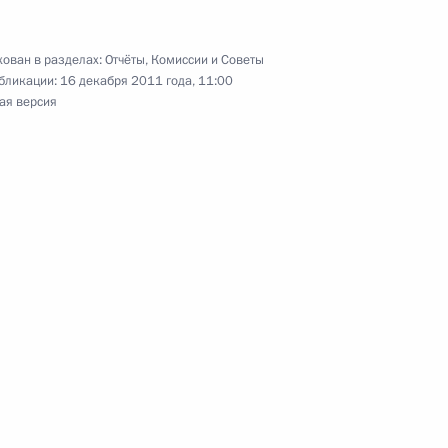
ован в разделах:
Отчёты
,
Комиссии и Советы
бликации:
16 декабря 2011 года, 11:00
ными кадровыми резервами
ая версия
России, ФМС России
службы МЧС России
ными кадровыми резервами
рации, внутренних войск МВД
ормирований МЧС России