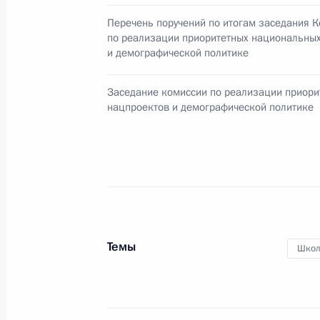
30 декабря 2011 года, 13:00
Перечень поручений по итогам заседания 
по реализации приоритетных национальных
и демографической политике
Об исполнении поручения Президен
Заседание комиссии по реализации приори
выпускников вузов, избравших раб
нацпроектов и демографической политике
специальности
30 декабря 2011 года, 12:00
Об исполнении поручения Президе
оптимизации объёмов госзадания н
с высшим профессиональным обра
Темы
Школ
целевой подготовки кадров
30 декабря 2011 года, 11:00