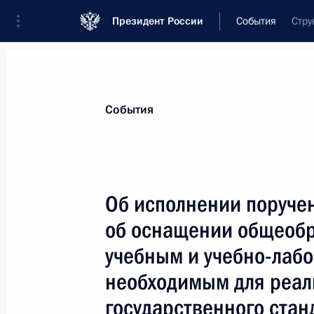
Президент России
События
Стру
Президент
Администрация
Государст
Новости
Сведения о комиссиях и совет
События
Отдельная комиссия или совет
Все комиссии и советы
Об исполнении поруче
об оснащении общеобр
учебным и учебно-лаб
необходимым для реал
государственного стан
Показа