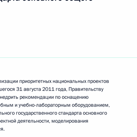
та и президиума Совета при
оррупции
нта по включению
лизации приоритетных национальных проектов
бований, направленных
егося 31 августа 2011 года, Правительству
хся
 внедрить рекомендации по оснащению
бным и учебно-лабораторным оборудованием,
ьного государственного стандарта основного
ектной деятельности, моделирования
я.
нта, касающегося принятия