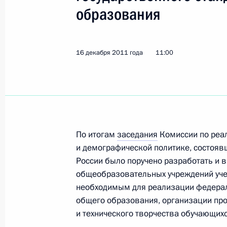
образования
Внесены изменения в составы Сове
Президенте по противодействию к
16 декабря 2011 года
11:00
6 января 2012 года, 14:40
30 декабря 2011 года, пятница
Об исполнении поручения Президе
По итогам
заседания
Комиссии по реа
в образовательные стандарты тре
и демографической политике, состоявш
на раннюю профориентацию учащи
России было поручено разработать и
общеобразовательных учреждений уче
30 декабря 2011 года, 19:20
необходимым для реализации федерал
общего образования, организации про
и технического творчества обучающихс
Об исполнении поручения Президе