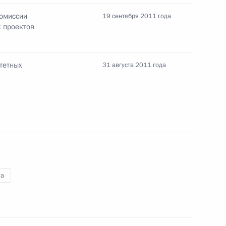
Комиссии
19 сентября 2011 года
 проектов
та о поддержке лучших
тетных
оту по профильной
31 августа 2011 года
нта, касающегося
а подготовку специалистов
зованием и организации
а