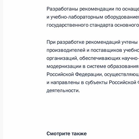
проектов законов, регламентирую
Разработаны рекомендации по оснащ
коллективных инвестиций без обр
и учебно-лабораторным оборудование
30 декабря 2011 года, 14:00
государственного стандарта основног
При разработке рекомендаций учтены
производителей и поставщиков учебно
Об исполнении поручения Президе
организаций, обеспечивающих научно
ставок страховых взносов в госуд
модернизации в системе образования,
фонды высокотехнологичными и и
Российской Федерации, осуществляющ
30 декабря 2011 года, 14:00
и направлены в субъекты Российской 
деятельности.
Об исполнении поручения Президе
профессий и специальностей, необ
приоритетных задач модернизации 
экономики России
Смотрите также