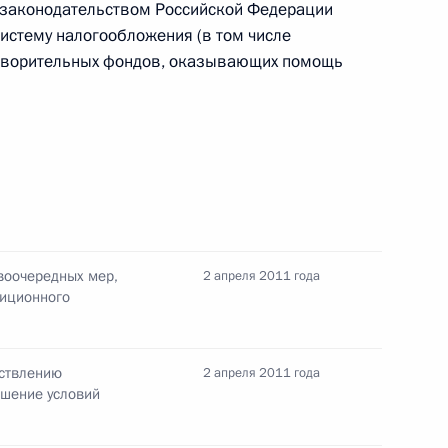
 законодательством Российской Федерации
истему налогообложения (в том числе
отворительных фондов, оказывающих помощь
та о поддержке лучших
оту по профильной
воочередных мер,
2 апреля 2011 года
нта, касающегося
тиционного
а подготовку специалистов
зованием и организации
ествлению
2 апреля 2011 года
чшение условий