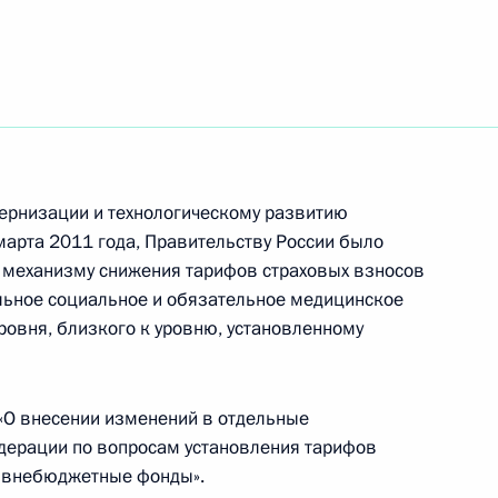
та и президиума Совета при
оррупции
ернизации и технологическому развитию
марта 2011 года, Правительству России было
 механизму снижения тарифов страховых взносов
нта по включению
льное социальное и обязательное медицинское
бований, направленных
уровня, близкого к уровню, установленному
хся
О внесении изменений в отдельные
дерации по вопросам установления тарифов
е внебюджетные фонды».
нта, касающегося принятия