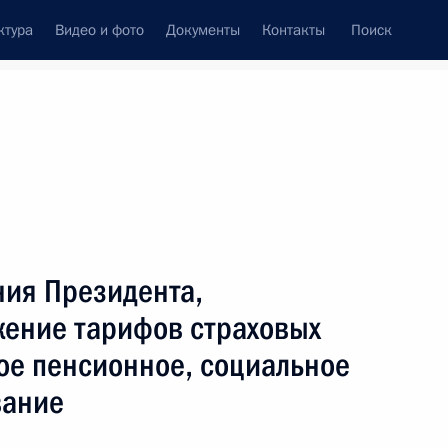
ктура
Видео и фото
Документы
Контакты
Поиск
венный Совет
Совет Безопасности
Комиссии и советы
ах
декабрь, 2011
Показать
ния Президента,
жение тарифов страховых
ое пенсионное, социальное
вание
ть следующие материалы