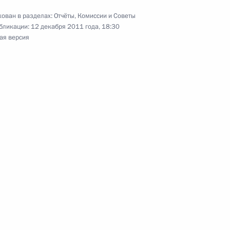
ственные награды
11
14м
ован в разделах:
Отчёты
,
Комиссии и Советы
ам
бликации:
12 декабря 2011 года, 18:30
ая версия
ь
ударственными наградами
 награды Российской
10
11м
ь