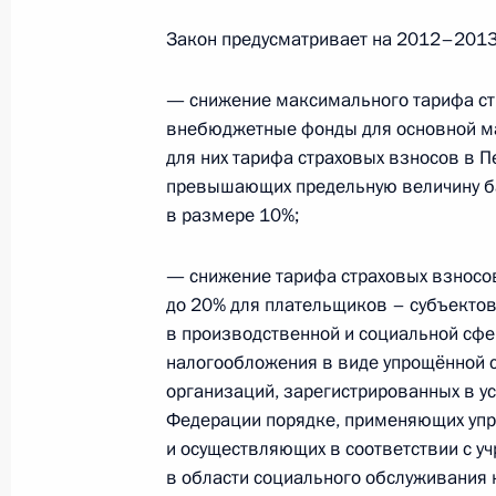
проектов законов, регламентирую
Закон предусматривает на 2012–2013
коллективных инвестиций без обр
30 декабря 2011 года, 14:00
— снижение максимального тарифа ст
внебюджетные фонды для основной ма
для них тарифа страховых взносов в 
Об исполнении поручения Президе
превышающих предельную величину ба
ставок страховых взносов в госуд
в размере 10%;
фонды высокотехнологичными и и
— снижение тарифа страховых взносо
30 декабря 2011 года, 14:00
до 20% для плательщиков – субъекто
в производственной и социальной сф
налогообложения в виде упрощённой 
Об исполнении поручения Президе
организаций, зарегистрированных в у
профессий и специальностей, необ
Федерации порядке, применяющих уп
приоритетных задач модернизации 
и осуществляющих в соответствии с у
экономики России
в области социального обслуживания 