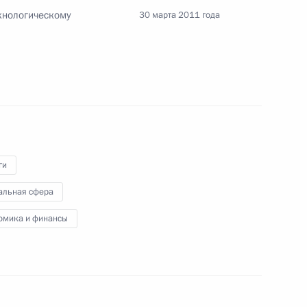
хнологическому
30 марта 2011 года
ными кадровыми резервами
России, ФМС России
службы МЧС России
ги
ными кадровыми резервами
альная сфера
рации, внутренних войск МВД
ормирований МЧС России
омика и финансы