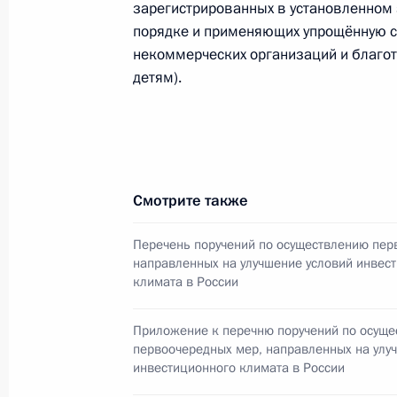
зарегистрированных в установленном
30 декабря 2011 года, 13:00
порядке и применяющих упрощённую с
некоммерческих организаций и благ
детям).
Об исполнении поручения Президен
выпускников вузов, избравших раб
специальности
30 декабря 2011 года, 12:00
Смотрите также
Перечень поручений по осуществлению пер
Об исполнении поручения Президе
направленных на улучшение условий инвес
оптимизации объёмов госзадания н
климата в России
с высшим профессиональным обра
целевой подготовки кадров
Приложение к перечню поручений по осущ
первоочередных мер, направленных на улу
30 декабря 2011 года, 11:00
инвестиционного климата в России