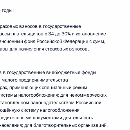
щих способы осуществления
 годы:
азования юридического лица
раховых взносов в государственные
ссы плательщиков с 34 до 30% и установление
Пенсионный фонд Российской Федерации с сумм,
нта, касающегося снижения
зы для начисления страховых взносов,
арственные внебюджетные
нжиниринговыми компаниями
в в государственные внебюджетные фонды
в малого предпринимательства
ерах, применяющих специальный режим
системы налогообложения; для некоммерческих
нта о повышении престижа
становленном законодательством Российской
ходимых для решения
рощённую систему налогообложения
и технологического развития
чредительными документами деятельность
населения; для благотворительных организаций,