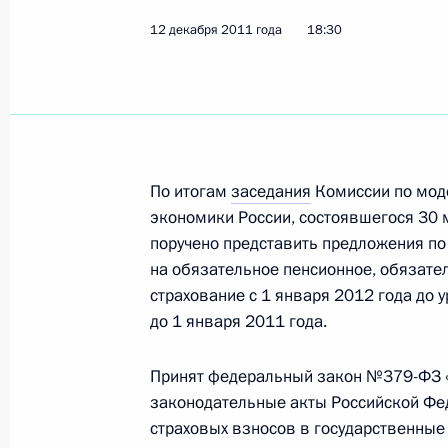
12 декабря 2011 года
18:30
Внесены изменения в составы Сове
Президенте по противодействию к
6 января 2012 года, 14:40
По итогам
заседания
Комиссии по мод
30 декабря 2011 года, пятница
экономики России, состоявшегося 30 
поручено представить предложения по
Об исполнении поручения Президе
на обязательное пенсионное, обязате
в образовательные стандарты тре
страхование с 1 января 2012 года до 
на раннюю профориентацию учащи
до 1 января 2011 года.
30 декабря 2011 года, 19:20
Принят федеральный закон №379-ФЗ «
законодательные акты Российской Фе
страховых взносов в государственны
Об исполнении поручения Президе