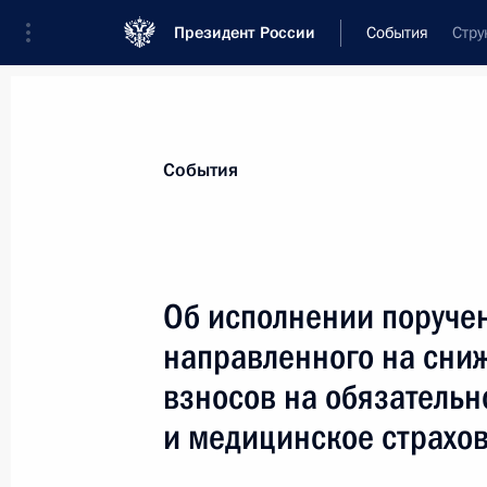
Президент России
События
Стру
Президент
Администрация
Государст
Новости
Сведения о комиссиях и совет
События
Отдельная комиссия или совет
Все комиссии и советы
Об исполнении поруче
направленного на сни
взносов на обязательн
и медицинское страхо
Показа