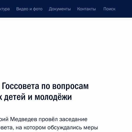
ктура
Видео и фото
Документы
Контакты
Поиск
венный Совет
Совет Безопасности
Комиссии и советы
ах
март, 2012
Показать
 Госсовета по вопросам
х детей и молодёжи
рий Медведев провёл заседание
овета, на котором обсуждались меры
ть следующие материалы