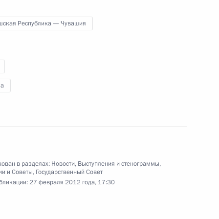
нта по определению
озяйственной технике
шская Республика — Чувашия
льхозпроизводителям
итов, субсидируемых
а
ажданского общества
8
7м
ован в разделах:
Новости
,
Выступления и стенограммы
,
ии и Советы
,
Государственный Совет
бликации:
27 февраля 2012 года, 17:30