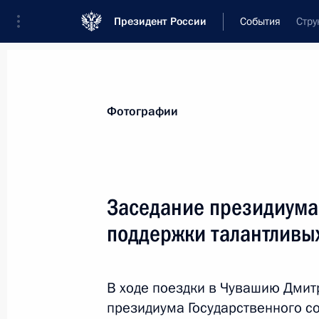
Президент России
События
Стру
Президент
Администрация
Государст
Новости
Сведения о комиссиях и совет
Фотографии
Отдельная комиссия или совет
Все комиссии и советы
Заседание президиума
поддержки талантливы
В ходе поездки в Чувашию Дмит
президиума Государственного с
Показа