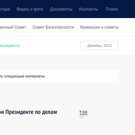
ктура
Видео и фото
Документы
Контакты
Поиск
венный Совет
Совет Безопасности
Комиссии и советы
резидента
декабрь, 2012
ть следующие материалы
и Президенте по делам