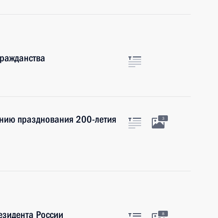
гражданства
ению празднования 200-летия
3
езидента России
8