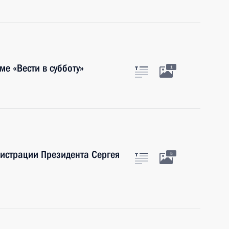
е «Вести в субботу»
1
истрации Президента Сергея
5