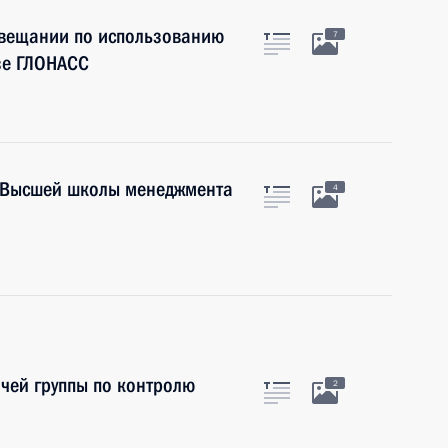
овещании по использованию
7
зе ГЛОНАСС
а Высшей школы менеджмента
4
чей группы по контролю
2