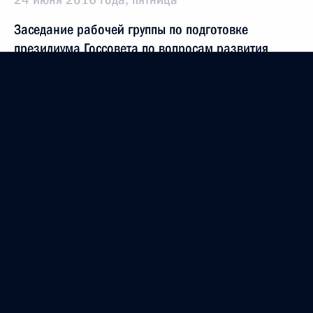
Заседание рабочей группы по подготовке
президиума Госсовета по вопросам развития
водных путей в России
24 июня 2016 года, 15:45
Тверь
22 июня 2016 года, среда
Заседание Комиссии по вопросам развития
авиации общего назначения и навигационно-
информационных технологий на основе
глобальной навигационной спутниковой системы
ГЛОНАСС
22 июня 2016 года, 16:00
Москва