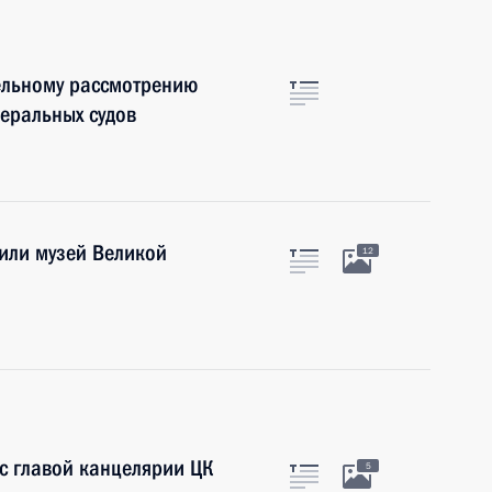
ельному рассмотрению
деральных судов
или музей Великой
12
с главой канцелярии ЦК
5