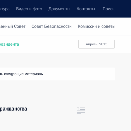
ктура
Видео и фото
Документы
Контакты
Поиск
венный Совет
Совет Безопасности
Комиссии и советы
резидента
апрель, 2015
ть следующие материалы
гражданства