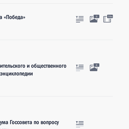
а «Победа»
9
59м
ительского и общественного
8
 энциклопедии
ума Госсовета по вопросу