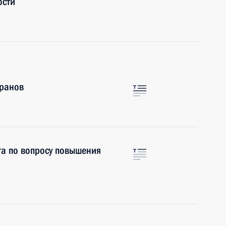
ости
еранов
та по вопросу повышения