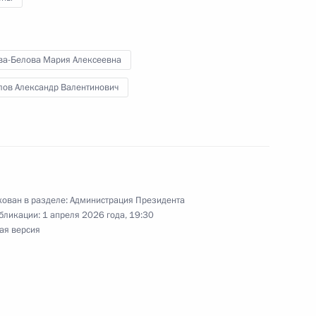
ние по вопросам
ва-Белова Мария Алексеевна
зкоуглеродного развития
лов Александр Валентинович
ован в разделе:
Администрация Президента
альных деятелей запустили
3
бликации:
1 апреля 2026 года, 19:30
ая версия