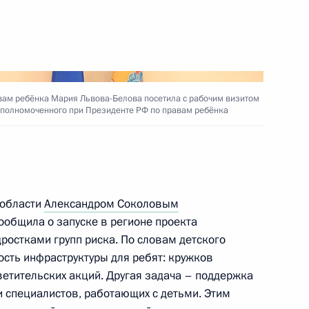
расширенном заседании
3
адиционные духовно-
вам ребёнка Мария Львова-Белова посетила с рабочим визитом
Уполномоченного при Президенте РФ по правам ребёнка
 области
Александром Соколовым
общила о запуске в регионе проекта
заседание экспертной группы
ростками групп риска. По словам детского
ьниками» при
сть инфраструктуры для ребят: кружков
 по вопросам воспитания
ветительских акций. Другая задача – поддержка
 специалистов, работающих с детьми. Этим