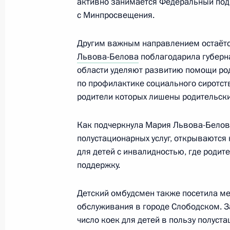
активно занимается Федеральный под
20 апреля 2026 года, 16:00
с Минпросвещения.
Другим важным направлением остаётс
17 апреля, пятница
Львова-Белова
поблагодарила губерна
области уделяют развитию помощи род
Помощник Президента Дмитрий Ми
по профилактике социального сиротств
17 апреля 2026 года, 16:00
Ташкент
родители которых лишены родительских
Как подчеркнула Мария Львова-Белова
полустационарных услуг, открываются
16 апреля, четверг
для детей с инвалидностью, где родит
XXV Всероссийский съезд уполномо
поддержку.
16 апреля 2026 года, 18:00
Уфа
Детский омбудсмен также посетила м
обслуживания в городе Слободском. За
число коек для детей в пользу полус
Елена Ямпольская представила пе