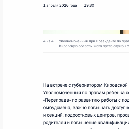
1 апреля 2026 года
19:30
22 апреля, среда
Алексей Дюмин принял участие в 
4 из 4
комиссии Госсовета «Культура и тр
Уполномоченный при Президенте по пра
Кировскую область. Фото пресс-службы 
нравственные ценности»
22 апреля 2026 года, 19:00
На встрече с губернатором Кировской
20 апреля, понедельник
Уполномоченный по правам ребёнка со
Елена Ямпольская провела второе 
«Переправа» по развитию работы с под
«Воспитательная работа с дошкол
омбудсмена, важно повышать доступно
межведомственной рабочей группе
и секций, подростковых центров, прос
детей и молодёжи
родителей и повышение квалификации