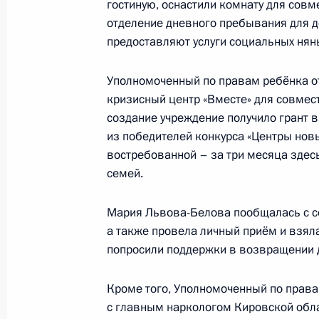
гостиную, оснастили комнату для совм
формы для школьников и студентов
отделение дневного пребывания для д
в международных интеллектуальны
предоставляют услуги социальных нян
16 апреля 2026 года, 15:00
Уполномоченный по правам ребёнка от
кризисный центр «Вместе» для совмест
создание учреждение получило грант в
10 апреля, пятница
из победителей конкурса «Центры нов
Семинар-совещание по вопросам р
востребованной – за три месяца здес
государственной национальной по
семей.
10 апреля 2026 года, 19:30
Чебоксары
Мария Львова-Белова пообщалась с с
а также провела личный приём и взяла
попросили поддержки в возвращении д
2 апреля, четверг
Кроме того, Уполномоченный по права
Алексей Дюмин принял участие в з
с главным наркологом Кировской обл
по направлению «Энергетика»