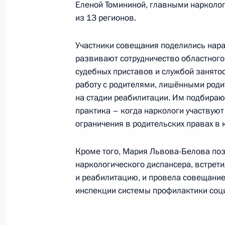
Еленой Томининой, главными нарколо
2 апреля 2026 года, 19:00
из 13 регионов.
Участники совещания поделились нара
1 апреля, среда
развивают сотрудничество областного
судебных приставов и службой занято
Мария Львова-Белова посетила Ки
работу с родителями, лишёнными роди
на стадии реабилитации. Им подбирают
1 апреля 2026 года, 19:30
практика – когда наркологи участвуют
ограничения в родительских правах в 
31 марта, вторник
Кроме того, Мария Львова-Белова поз
Заседание Морской коллегии Росс
наркологического диспансера, встрет
и реабилитацию, и провела совещани
31 марта 2026 года, 18:00
инспекции системы профилактики соци