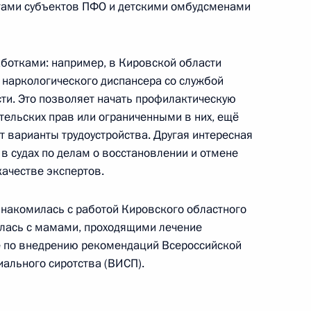
гами субъектов ПФО и детскими омбудсменами
ботками: например, в Кировской области
 наркологического диспансера со службой
сти. Это позволяет начать профилактическую
ровскую область
4
тельских прав или ограниченными в них, ещё
 варианты трудоустройства. Другая интересная
 в судах по делам о восстановлении и отмене
качестве экспертов.
накомилась с работой Кировского областного
ии
илась с мамами, проходящими лечение
е по внедрению рекомендаций Всероссийской
ального сиротства (ВИСП).