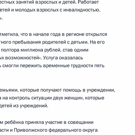
естных занятий взрослых и детей. Работает
, участвующих
етей и молодых взрослых с инвалидностью,
х олимпиадах
ь.
метила, что в начале года в регионе открылся
ного пребывания родителей с детьми. На его
 полтора миллиона рублей, став одним
ых возможностей». Услуга оказалась
еализации Стратегии
ь смогли пережить временные трудности пять
литики
емьями, которые получают помощь в учреждении,
 на контроль ситуации двух женщин, которые
етей из учреждений.
м ребёнка приняла участие в совещании
аседании комиссии Госсовета
3
асти и Приволжского федерального округа