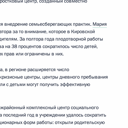
ростковый центр, созданный совместно
я внедрение семьесберегающих практик.
Мария
тора за то внимание, которое в Кировской
ителям. За полтора года плодотворной работы
ронов посетил Узбекистан
а на 38 процентов сократилось число детей,
 прав или ограничены в них.
, в регионе расширяется число
 кризисные центры, центры дневного пребывания
ели с детьми могут получить эффективную
ченных по правам ребёнка
3
ежрайонный комплексный центр социального
 последний год в учреждении удалось сократить
тационарных форм работы: открыли родительскую
рвые образцы национальной
1