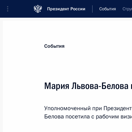
Президент России
События
Стру
Президент
Администрация
Государст
Новости
Сведения об Администрации П
События
Показа
Мария Львова-Белова 
29 апреля, среда
Уполномоченный при Президент
Cеминар-совещание по реализации
Белова посетила с рабочим виз
национальной политики
29 апреля 2026 года, 18:00
Сургут