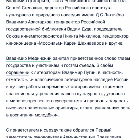
Владимир Григорьев, глава Российского книжного союза
Сергей Степашин, директор Российского института
культурного и природного наследия имени Д.С.Лихачёва
Владимир Аристархов, гендиректор Российской
государственной библиотеки Bадим Дуда, председатель
Союза кинематографистов Никита Михалков, гендиректор
киноконцерна «Мосфильм» Карен Шахназаров и другие.
Владимир Мединский
зачитал приветственное слово главы
государства к участникам и гостям съезда. В своём
обращении
к литераторам Владимир Путин, в частности,
отметил: «…и классическое литературное наследие России,
и лучшие работы современных авторов имеют огромное
значение для укрепления нашего культурного, духовного
и мировоззренческого суверенитета и призваны задавать
высокие нравственные ориентиры, играть уникальную роль
в воспитании молодёжи».
С приветствием к съезду также обратился Первый
заместитель руководителя Администрации Президента