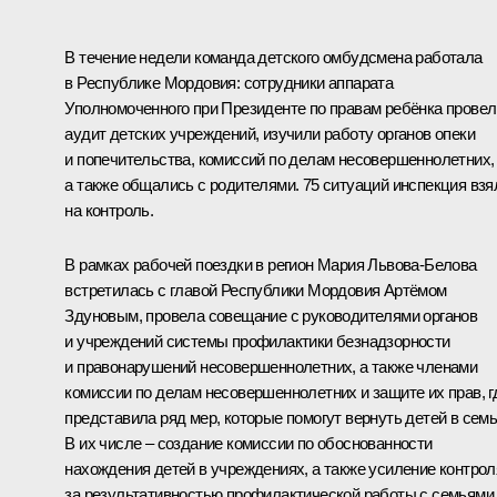
В течение недели команда детского омбудсмена работала
в Республике Мордовия: сотрудники аппарата
Уполномоченного при Президенте по правам ребёнка провел
аудит детских учреждений, изучили работу органов опеки
и попечительства, комиссий по делам несовершеннолетних,
а также общались с родителями. 75 ситуаций инспекция взя
на контроль.
В рамках рабочей поездки в регион
Мария Львова-Белова
встретилась с главой Республики Мордовия
Артёмом
Здуновым
, провела совещание с руководителями органов
и учреждений системы профилактики безнадзорности
и правонарушений несовершеннолетних, а также членами
комиссии по делам несовершеннолетних и защите их прав, г
представила ряд мер, которые помогут вернуть детей в сем
В их числе – создание комиссии по обоснованности
нахождения детей в учреждениях, а также усиление контрол
за результативностью профилактической работы с семьями