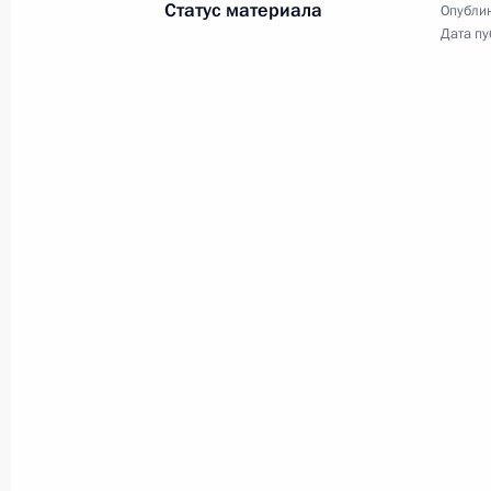
Статус материала
Опублик
Дата пу
18 июля 2024 года, четверг
Мария Львова-Белова посетила Рес
18 июля 2024 года, 20:00
11 июля 2024 года, четверг
Мария Львова-Белова посетила За
11 июля 2024 года, 18:00
9 июля 2024 года, вторник