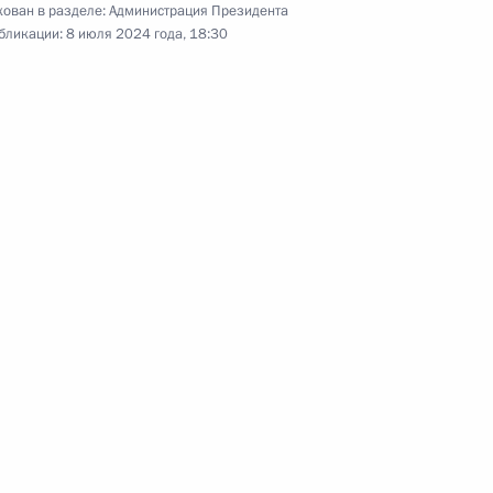
ован в разделе:
Администрация Президента
бликации:
8 июля 2024 года, 18:30
публику Тыва
5
байкальский край
5