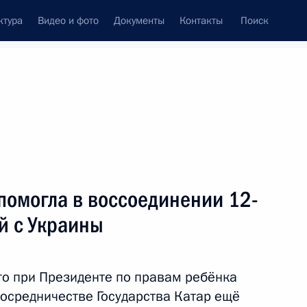
ктура
Видео и фото
Документы
Контакты
Поиск
венный Совет
Совет Безопасности
Комиссии и советы
резидента
август, 2024
ть следующие материалы
помогла в воссоединении 12-
й с Украины
нии по вопросам
о при Президенте по правам ребёнка
осредничестве Государства Катар ещё