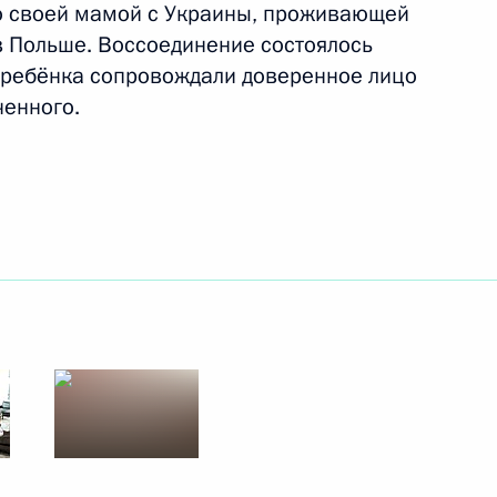
о своей мамой с Украины, проживающей
в Польше. Воссоединение состоялось
а ребёнка сопровождали доверенное лицо
я Совета по развитию
5
ченного.
ие по развитию