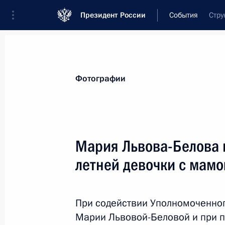
Президент России
События
Стру
Президент
Администрация
Государст
Новости
Сведения об Администрации П
Фотографии
Показа
Мария Львова-Белова 
летней девочки с мамо
Утверждено положение об Управле
национальной морской политики
13 августа 2024 года, 16:30
При содействии Уполномоченног
Марии Львовой-Беловой и при п