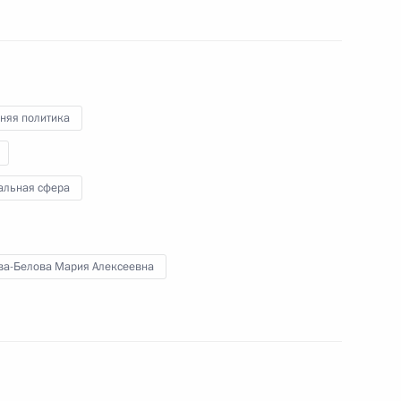
сий Госсовета
5
мического развития РФ
няя политика
альная сфера
 межнациональным
2
ва-Белова Мария Алексеевна
публику Хакасия
9