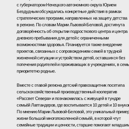
с губернатором Ненецкого автономного округа
Юрием
Бездудным
обсуждались конкретные действия в рамках
стратегических программ, направленных на защиту детства
в регионе. По словам Марии Львовой-Беловой, достигнута
договорённость об открытии подросткового центра и центра
дневного пребывания для детей с ограниченными
возможностями здоровья. Планируется также внедрение
проектов, связанных с сопровождением семей в трудной
жизненной ситуации и устройством детей, оставшихся без
попечения родителей и проживающих в учреждениях, в семь
приоритетно родные.
Вместе с главой региона детский правозащитник посетила
сельскохозяйственный производственный кооператив
«Рассвет Севера» и познакомилась с живущей в тундре
семьёй Лаптандеров, где воспитывается 10 детей и 10 внуко
По мнению Марии Львовой-Беловой, это уникальный приме
жизни большой многопоколенной семьёй, в которой чтут
семейные традиции и ценности, старшие помогают младшим