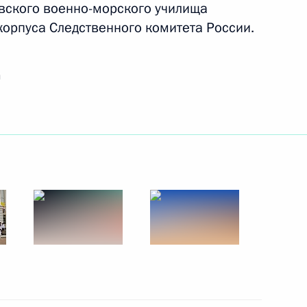
вского военно-морского училища
корпуса Следственного комитета России.
и
баровский край
6
рай
грамме «Великий Волжский
авлению «Транспорт»
к