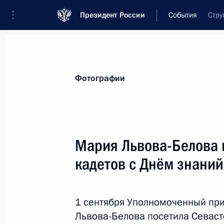
Президент России
События
Стру
Президент
Администрация
Государст
Новости
Сведения об Администрации П
Фотографии
Показа
Мария Львова-Белова 
кадетов с Днём знаний
26 октября 2023 года, четверг
Переходящее знамя Президента вр
кадетскому корпусу
1 сентября Уполномоченный пр
Львова-Белова посетила Севаст
26 октября 2023 года, 18:00
Москва, Кремл