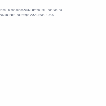
ован в разделе:
Администрация Президента
бликации:
1 сентября 2023 года, 19:00
направлению «Энергетика»
курса Президентского фонда
 в министерских