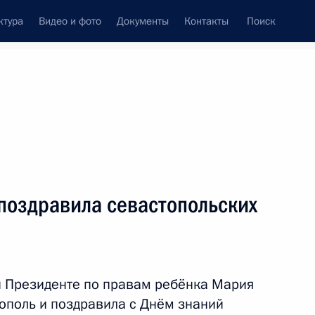
ктура
Видео и фото
Документы
Контакты
Поиск
венный Совет
Совет Безопасности
Комиссии и советы
резидента
октябрь, 2023
ть следующие материалы
поздравила севастопольских
учено лучшему казачьему
5
и Президенте по правам ребёнка Мария
ополь и поздравила с Днём знаний
ь