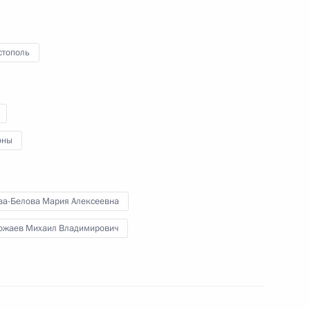
-Беловой в Министерстве
3
стополь
противодействию коррупции
оны
ва-Белова Мария Алексеевна
ожаев Михаил Владимирович
направлению «Инвестиции»