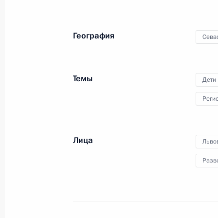
Пресс-конференция Марии Львовой
иностранных дел России
География
Сева
16 октября 2023 года, 18:00
Темы
Дети
Заседание президиума Совета по 
Реги
16 октября 2023 года, 18:00
Лица
Льво
13 октября 2023 года, пятница
Разв
Заседание комиссии Госсовета по 
13 октября 2023 года, 16:30