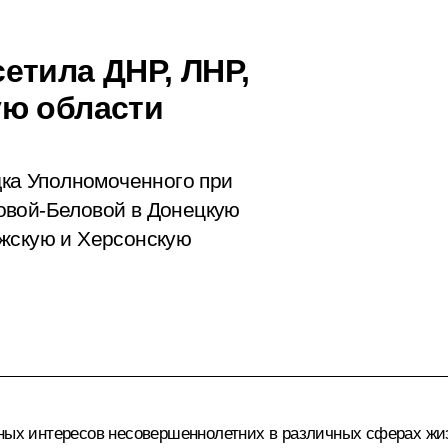
етила ДНР, ЛНР,
ую области
дка Уполномоченного при
овой-Беловой в Донецкую
ожскую и Херсонскую
нных интересов несовершеннолетних в различных сферах жи