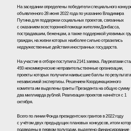
На заседании определены победители специального конкур
объявленного
28 июня 2022 года по указанию Владимира
Путина для поддержки социальных проектов, связанных
с оказанием всесторонней помощи жителям Донбасса,
пострадавшим, беженцам, а также поддержкой уязвимых гр
граждан, на жизни которых наиболее сильно отразились
недружественные действия иностранных государств.
На участие в отборе поступила 2141 заявка. Лауреатами ст
493 некоммерческие неправительственные организации,
проекты которых получили наивысшие баллы по результат
независимой экспертизы. Решением Координационного
комитета им выделены гранты Президента на общую сумму
два миллиарда рублей. Реализация проектов начнётся с 1
октября.
Всего по линии Фонда президентских грантов в 2022 году
с учётом двух предыдущих плановых конкурсов, итоги кото
подведены в первом полугодии, выделено финансирование