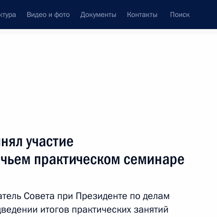
ктура
Видео и фото
Документы
Контакты
Поиск
венный Совет
Совет Безопасности
Комиссии и советы
резидента
май, 2021
ть следующие материалы
нял участие
ачьем практическом семинаре
редставителями Европейского
та и устойчивому переходу
тель Совета при Президенте по делам
дведении итогов практических занятий