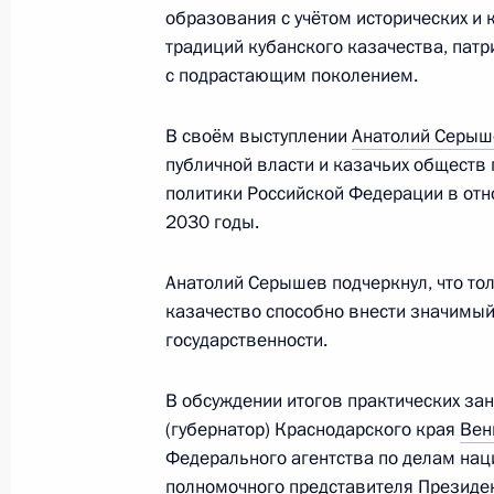
образования с учётом исторических и 
традиций кубанского казачества, патр
с подрастающим поколением.
7 мая 2021 года, пятница
Руслан Эдельгериев принял участие
В своём выступлении
Анатолий Серыш
климатическом диалоге
публичной власти и казачьих обществ 
политики Российской Федерации в отн
7 мая 2021 года, 18:00
2030 годы.
Анатолий Серышев подчеркнул, что то
29 апреля 2021 года, четверг
казачество способно внести значимый
государственности.
Заседание межведомственной рабо
по противодействию незаконным 
В обсуждении итогов практических за
29 апреля 2021 года, 18:00
Москва
(губернатор) Краснодарского края
Вен
Федерального агентства по делам нац
полномочного представителя Президе