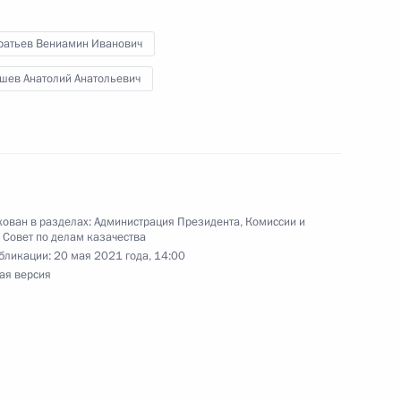
ратьев Вениамин Иванович
ссии по обеспечению участия
шев Анатолий Анатольевич
ован в разделах:
Администрация Президента
,
Комиссии и
,
Совет по делам казачества
премьер-министром
бликации:
20 мая 2021 года, 14:00
аэлем Кречмером
ая версия