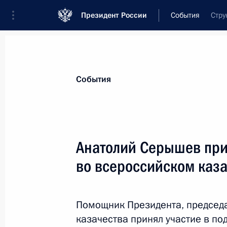
Президент России
События
Стру
Президент
Администрация
Государст
Новости
Сведения об Администрации П
События
Показа
Анатолий Серышев при
во всероссийском каз
Руслан Эдельгериев встретился с п
круглого стола по изменению клима
25 мая 2021 года, 17:00
Помощник Президента, председа
казачества принял участие в по