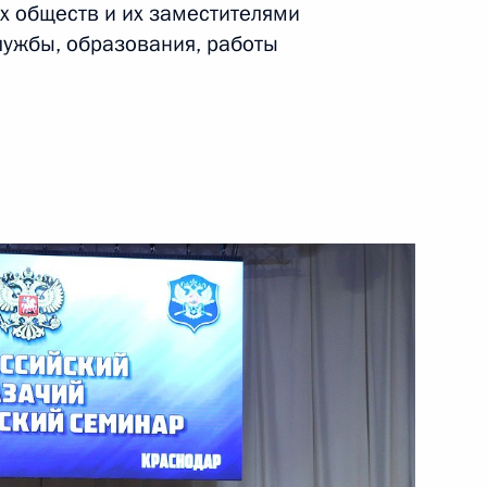
х обществ и их заместителями
ссии по вопросам
1
лужбы, образования, работы
 управленческих кадров
 направлению
еализации Стратегии