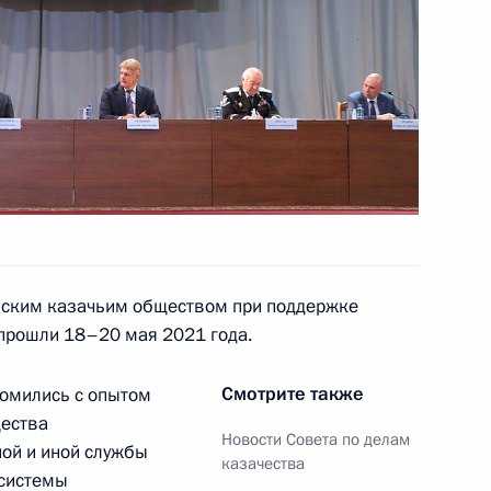
итики до 2025 года
бласть
во всероссийском казачьем
1
йским казачьим обществом при поддержке
 прошли 18–20 мая 2021 года.
Смотрите также
комились с опытом
трополиту Волоколамскому
щества
Новости Совета по делам
ной и иной службы
казачества
 системы