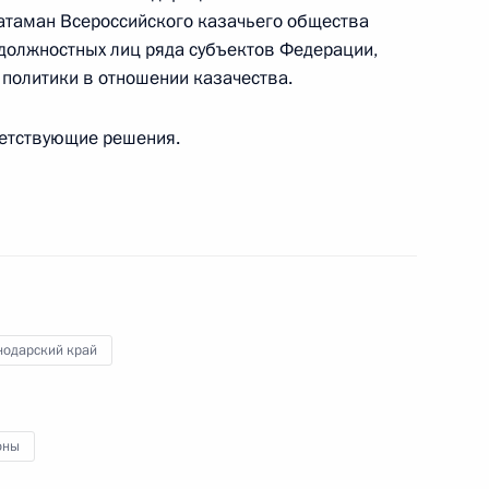
чередная поисковая
атаман Всероссийского казачьего общества
онт»
должностных лиц ряда субъектов Федерации,
политики в отношении казачества.
ь
ветствующие решения.
кадровой политики
ых органах
нодарский край
 направлению «Малое
оны