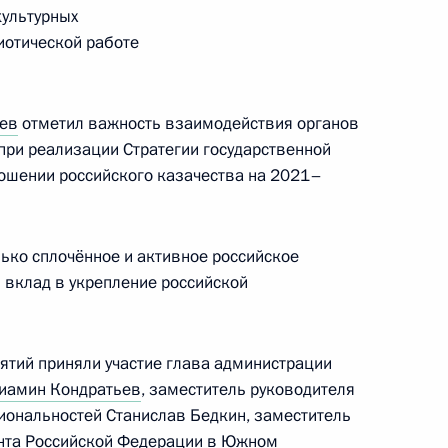
культурных
иотической работе
 в Петерсбергском
ев
отметил важность взаимодействия органов
при реализации Стратегии государственной
ошении российского казачества на 2021–
лько сплочённое и активное российское
 вклад в укрепление российской
чей группы
финансовым операциям
нятий приняли участие глава администрации
иамин Кондратьев
, заместитель руководителя
иональностей Станислав Бедкин, заместитель
нта Российской Федерации в Южном