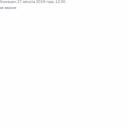
бликации:
27 августа 2019 года, 12:30
ая версия
о подготовке Госсовета
 Северо-Кавказский
ум «Машук-2019»