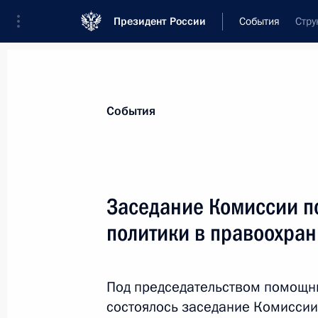
Президент России
События
Стру
Президент
Администрация
Государст
Новости
Сведения об Администрации П
События
Показа
Заседание Комиссии п
политики в правоохран
18 сентября 2019 года, среда
Заседание президиума Совета по
отношениям
Под председательством помощн
состоялось заседание Комиссии
18 сентября 2019 года, 16:40
Москва