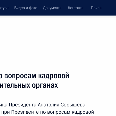
ктура
Видео и фото
Документы
Контакты
Поиск
венный Совет
Совет Безопасности
Комиссии и советы
резидента
сентябрь, 2019
ть следующие материалы
о вопросам кадровой
ительных органах
 межнациональным
2
ика Президента Анатолия Серышева
 при Президенте по вопросам кадровой