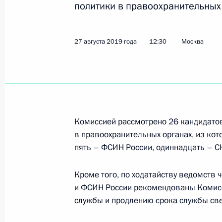
политики в правоохранительных
11 сентября 2019 года, среда
27 августа 2019 года
12:30
Москва
Заседание Комиссии по вопросам 
11 сентября 2019 года, 16:15
Москва
1 сентября 2019 года, воскресенье
Комиссией рассмотрено 26 кандидато
в правоохранительных органах, из кот
Совещания о методической поддер
пять – ФСИН России, одиннадцать – С
работы комиссий по вопросам пом
Кроме того, по ходатайству ведомств 
1 сентября 2019 года, 20:00
и ФСИН России рекомендованы Комисс
службы и продлению срока службы све
29 августа 2019 года, четверг