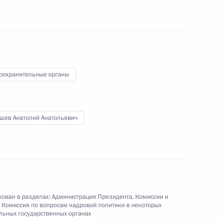
ности начальника Управления
нного обеспечения
оохранительные органы
шев Анатолий Анатольевич
 по вопросам развития
а
ован в разделах:
Администрация Президента
,
Комиссии и
кадровой политики
,
Комиссия по вопросам кадровой политики в некоторых
ьных государственных органах