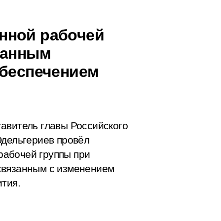
нной рабочей
занным
обеспечением
авитель главы Российского
Эдельгериев провёл
абочей группы при
связанным с изменением
ития.