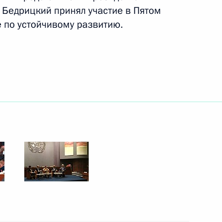
 Бедрицкий принял участие в Пятом
 по устойчивому развитию.
ацией орготдела ЦК Компартии
работе съезда детских
кадровой политики