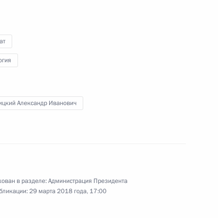
ат
огия
награды победителям
ицкий Александр Иванович
я»
ован в разделе:
Администрация Президента
ии Государственного совета
бликации:
29 марта 2018 года, 17:00