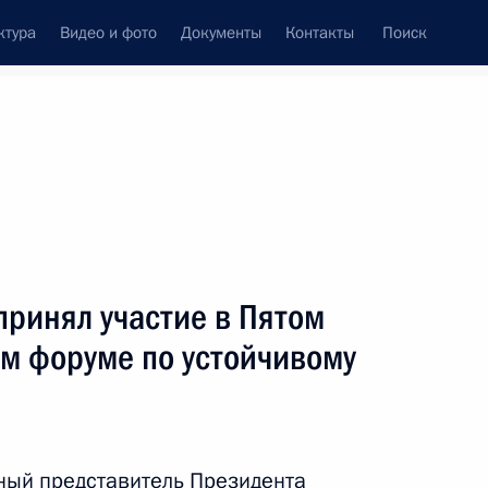
ктура
Видео и фото
Документы
Контакты
Поиск
венный Совет
Совет Безопасности
Комиссии и советы
резидента
июнь, 2018
ть следующие материалы
ринял участие в Пятом
ом форуме по устойчивому
17 года
2
ный представитель Президента