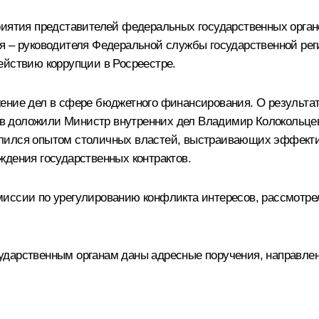
риятия представителей федеральных государственных орган
я – руководителя Федеральной службы государственной рег
ействию коррупции в Росреестре.
жение дел в сфере бюджетного финансирования. О результа
в доложили Министр внутренних дел
Владимир Колокольце
лился опытом столичных властей, выстраивающих эффектив
ждения государственных контрактов.
миссии по урегулированию конфликта интересов, рассмотр
ударственным органам даны адресные поручения, направл