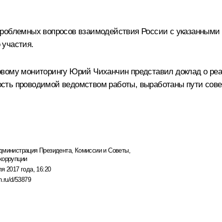
 проблемных вопросов взаимодействия России с указанным
 участия.
овому мониторингу Юрий Чиханчин представил доклад о р
сть проводимой ведомством работы, выработаны пути сов
дминистрация Президента
,
Комиссии и Советы
,
коррупции
я 2017 года, 16:20
n.ru/d/53879