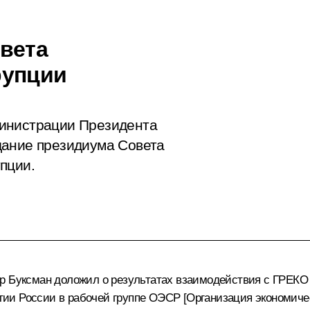
вета
рупции
министрации Президента
дание президиума Совета
пции.
р Буксман доложил о результатах взаимодействия с ГРЕКО [
и России в рабочей группе ОЭСР [Организация экономическ